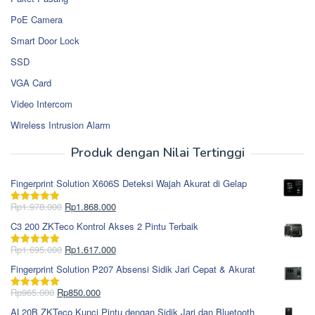
PoE Camera
Smart Door Lock
SSD
VGA Card
Video Intercom
Wireless Intrusion Alarm
Produk dengan Nilai Tertinggi
Fingerprint Solution X606S Deteksi Wajah Akurat di Gelap
Harga
Harga
Rp
1.978.000
Rp
1.868.000
Dinilai
5.00
aslinya
saat
dari 5
C3 200 ZKTeco Kontrol Akses 2 Pintu Terbaik
adalah:
ini
Rp1.978.000.
adalah:
Harga
Harga
Rp
1.695.000
Rp
1.617.000
Dinilai
5.00
Rp1.868.000.
aslinya
saat
dari 5
Fingerprint Solution P207 Absensi Sidik Jari Cepat & Akurat
adalah:
ini
Rp1.695.000.
adalah:
Harga
Harga
Rp
965.000
Rp
850.000
Dinilai
5.00
Rp1.617.000.
aslinya
saat
dari 5
AL20B ZKTeco Kunci Pintu dengan Sidik Jari dan Bluetooth