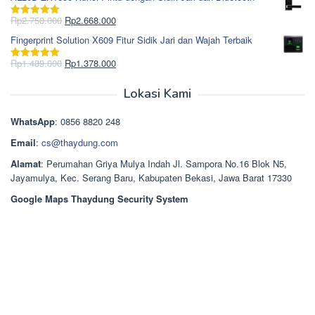
adalah:
ini
Rp965.000.
adalah:
Harga
Harga
Rp
2.750.000
Rp
2.668.000
Dinilai
5.00
Rp850.000.
aslinya
saat
dari 5
Fingerprint Solution X609 Fitur Sidik Jari dan Wajah Terbaik
adalah:
ini
Rp2.750.000.
adalah:
Harga
Harga
Rp
1.489.000
Rp
1.378.000
Dinilai
5.00
Rp2.668.000.
aslinya
saat
dari 5
adalah:
ini
Lokasi Kami
Rp1.489.000.
adalah:
Rp1.378.000.
WhatsApp
: 0856 8820 248
Email
:
cs@thaydung.com
Alamat
: Perumahan Griya Mulya Indah Jl. Sampora No.16 Blok N5,
Jayamulya, Kec. Serang Baru, Kabupaten Bekasi, Jawa Barat 17330
Google Maps Thaydung Security System