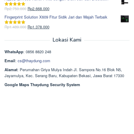
adalah:
ini
Rp965.000.
adalah:
Harga
Harga
Rp
2.750.000
Rp
2.668.000
Dinilai
5.00
Rp850.000.
aslinya
saat
dari 5
Fingerprint Solution X609 Fitur Sidik Jari dan Wajah Terbaik
adalah:
ini
Rp2.750.000.
adalah:
Harga
Harga
Rp
1.489.000
Rp
1.378.000
Dinilai
5.00
Rp2.668.000.
aslinya
saat
dari 5
adalah:
ini
Lokasi Kami
Rp1.489.000.
adalah:
Rp1.378.000.
WhatsApp
: 0856 8820 248
Email
:
cs@thaydung.com
Alamat
: Perumahan Griya Mulya Indah Jl. Sampora No.16 Blok N5,
Jayamulya, Kec. Serang Baru, Kabupaten Bekasi, Jawa Barat 17330
Google Maps Thaydung Security System