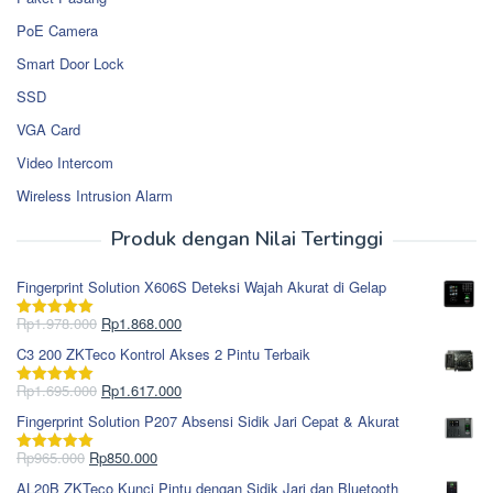
PoE Camera
Smart Door Lock
SSD
VGA Card
Video Intercom
Wireless Intrusion Alarm
Produk dengan Nilai Tertinggi
Fingerprint Solution X606S Deteksi Wajah Akurat di Gelap
Harga
Harga
Rp
1.978.000
Rp
1.868.000
Dinilai
5.00
aslinya
saat
dari 5
C3 200 ZKTeco Kontrol Akses 2 Pintu Terbaik
adalah:
ini
Rp1.978.000.
adalah:
Harga
Harga
Rp
1.695.000
Rp
1.617.000
Dinilai
5.00
Rp1.868.000.
aslinya
saat
dari 5
Fingerprint Solution P207 Absensi Sidik Jari Cepat & Akurat
adalah:
ini
Rp1.695.000.
adalah:
Harga
Harga
Rp
965.000
Rp
850.000
Dinilai
5.00
Rp1.617.000.
aslinya
saat
dari 5
AL20B ZKTeco Kunci Pintu dengan Sidik Jari dan Bluetooth