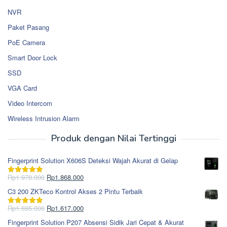
NVR
Paket Pasang
PoE Camera
Smart Door Lock
SSD
VGA Card
Video Intercom
Wireless Intrusion Alarm
Produk dengan Nilai Tertinggi
Fingerprint Solution X606S Deteksi Wajah Akurat di Gelap
Harga
Harga
Rp
1.978.000
Rp
1.868.000
Dinilai
5.00
aslinya
saat
dari 5
C3 200 ZKTeco Kontrol Akses 2 Pintu Terbaik
adalah:
ini
Rp1.978.000.
adalah:
Harga
Harga
Rp
1.695.000
Rp
1.617.000
Dinilai
5.00
Rp1.868.000.
aslinya
saat
dari 5
Fingerprint Solution P207 Absensi Sidik Jari Cepat & Akurat