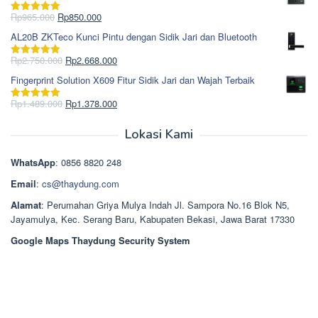
adalah:
ini
Rp1.695.000.
adalah:
Harga
Harga
Rp
965.000
Rp
850.000
Dinilai
5.00
Rp1.617.000.
aslinya
saat
dari 5
AL20B ZKTeco Kunci Pintu dengan Sidik Jari dan Bluetooth
adalah:
ini
Rp965.000.
adalah:
Harga
Harga
Rp
2.750.000
Rp
2.668.000
Dinilai
5.00
Rp850.000.
aslinya
saat
dari 5
Fingerprint Solution X609 Fitur Sidik Jari dan Wajah Terbaik
adalah:
ini
Rp2.750.000.
adalah:
Harga
Harga
Rp
1.489.000
Rp
1.378.000
Dinilai
5.00
Rp2.668.000.
aslinya
saat
dari 5
adalah:
ini
Lokasi Kami
Rp1.489.000.
adalah:
Rp1.378.000.
WhatsApp
: 0856 8820 248
Email
:
cs@thaydung.com
Alamat
: Perumahan Griya Mulya Indah Jl. Sampora No.16 Blok N5,
Jayamulya, Kec. Serang Baru, Kabupaten Bekasi, Jawa Barat 17330
Google Maps Thaydung Security System