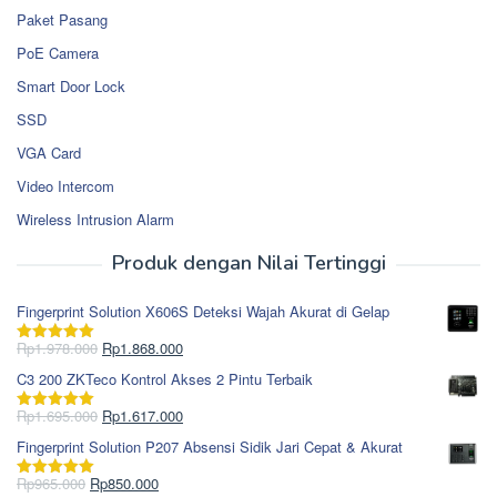
Paket Pasang
PoE Camera
Smart Door Lock
SSD
VGA Card
Video Intercom
Wireless Intrusion Alarm
Produk dengan Nilai Tertinggi
Fingerprint Solution X606S Deteksi Wajah Akurat di Gelap
Harga
Harga
Rp
1.978.000
Rp
1.868.000
Dinilai
5.00
aslinya
saat
dari 5
C3 200 ZKTeco Kontrol Akses 2 Pintu Terbaik
adalah:
ini
Rp1.978.000.
adalah:
Harga
Harga
Rp
1.695.000
Rp
1.617.000
Dinilai
5.00
Rp1.868.000.
aslinya
saat
dari 5
Fingerprint Solution P207 Absensi Sidik Jari Cepat & Akurat
adalah:
ini
Rp1.695.000.
adalah:
Harga
Harga
Rp
965.000
Rp
850.000
Dinilai
5.00