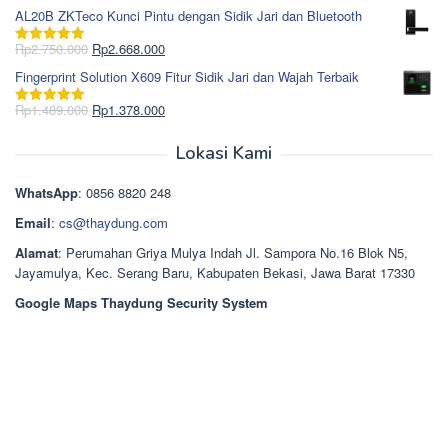
Rp1.617.000.
aslinya
saat
dari 5
AL20B ZKTeco Kunci Pintu dengan Sidik Jari dan Bluetooth
adalah:
ini
Rp965.000.
adalah:
Harga
Harga
Rp
2.750.000
Rp
2.668.000
Dinilai
5.00
Rp850.000.
aslinya
saat
dari 5
Fingerprint Solution X609 Fitur Sidik Jari dan Wajah Terbaik
adalah:
ini
Rp2.750.000.
adalah:
Harga
Harga
Rp
1.489.000
Rp
1.378.000
Dinilai
5.00
Rp2.668.000.
aslinya
saat
dari 5
adalah:
ini
Lokasi Kami
Rp1.489.000.
adalah:
Rp1.378.000.
WhatsApp
: 0856 8820 248
Email
:
cs@thaydung.com
Alamat
: Perumahan Griya Mulya Indah Jl. Sampora No.16 Blok N5,
Jayamulya, Kec. Serang Baru, Kabupaten Bekasi, Jawa Barat 17330
Google Maps Thaydung Security System