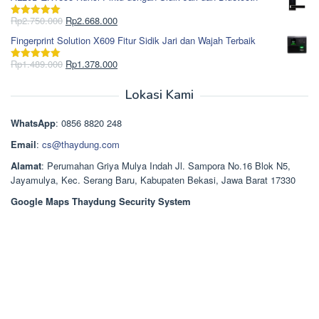
adalah:
ini
Rp965.000.
adalah:
Harga
Harga
Rp
2.750.000
Rp
2.668.000
Dinilai
5.00
Rp850.000.
aslinya
saat
dari 5
Fingerprint Solution X609 Fitur Sidik Jari dan Wajah Terbaik
adalah:
ini
Rp2.750.000.
adalah:
Harga
Harga
Rp
1.489.000
Rp
1.378.000
Dinilai
5.00
Rp2.668.000.
aslinya
saat
dari 5
adalah:
ini
Lokasi Kami
Rp1.489.000.
adalah:
Rp1.378.000.
WhatsApp
: 0856 8820 248
Email
:
cs@thaydung.com
Alamat
: Perumahan Griya Mulya Indah Jl. Sampora No.16 Blok N5,
Jayamulya, Kec. Serang Baru, Kabupaten Bekasi, Jawa Barat 17330
Google Maps Thaydung Security System