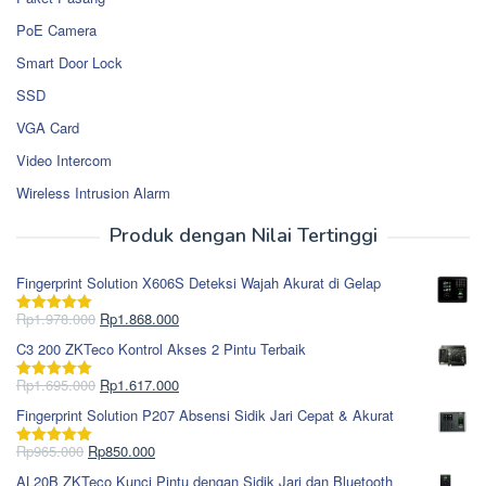
PoE Camera
Smart Door Lock
SSD
VGA Card
Video Intercom
Wireless Intrusion Alarm
Produk dengan Nilai Tertinggi
Fingerprint Solution X606S Deteksi Wajah Akurat di Gelap
Harga
Harga
Rp
1.978.000
Rp
1.868.000
Dinilai
5.00
aslinya
saat
dari 5
C3 200 ZKTeco Kontrol Akses 2 Pintu Terbaik
adalah:
ini
Rp1.978.000.
adalah:
Harga
Harga
Rp
1.695.000
Rp
1.617.000
Dinilai
5.00
Rp1.868.000.
aslinya
saat
dari 5
Fingerprint Solution P207 Absensi Sidik Jari Cepat & Akurat
adalah:
ini
Rp1.695.000.
adalah:
Harga
Harga
Rp
965.000
Rp
850.000
Dinilai
5.00
Rp1.617.000.
aslinya
saat
dari 5
AL20B ZKTeco Kunci Pintu dengan Sidik Jari dan Bluetooth