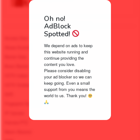
Oh no!
AdBlock
Kategori Produk
Spotted!
Access Door
We depend on ads to keep
Akses Kontrol
this website running and
Barrier Gate
continue providing the
content you love.
Boom Barrier
Please consider disabling
CCTV Indoor
your ad blocker so we can
keep going. Even a small
CCTV Outdoor
support from you means the
DVR
world to us. Thank you!
Fingerprint Scanner
IP Camera
Kamera PTZ
Mesin Absensi