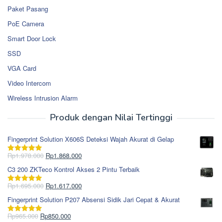
Paket Pasang
PoE Camera
Smart Door Lock
SSD
VGA Card
Video Intercom
Wireless Intrusion Alarm
Produk dengan Nilai Tertinggi
Fingerprint Solution X606S Deteksi Wajah Akurat di Gelap
Harga
Harga
Rp
1.978.000
Rp
1.868.000
Dinilai
5.00
aslinya
saat
dari 5
C3 200 ZKTeco Kontrol Akses 2 Pintu Terbaik
adalah:
ini
Rp1.978.000.
adalah:
Harga
Harga
Rp
1.695.000
Rp
1.617.000
Dinilai
5.00
Rp1.868.000.
aslinya
saat
dari 5
Fingerprint Solution P207 Absensi Sidik Jari Cepat & Akurat
adalah:
ini
Rp1.695.000.
adalah:
Harga
Harga
Rp
965.000
Rp
850.000
Dinilai
5.00