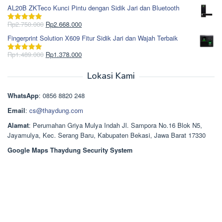
Rp1.617.000.
aslinya
saat
dari 5
AL20B ZKTeco Kunci Pintu dengan Sidik Jari dan Bluetooth
adalah:
ini
Rp965.000.
adalah:
Harga
Harga
Rp
2.750.000
Rp
2.668.000
Dinilai
5.00
Rp850.000.
aslinya
saat
dari 5
Fingerprint Solution X609 Fitur Sidik Jari dan Wajah Terbaik
adalah:
ini
Rp2.750.000.
adalah:
Harga
Harga
Rp
1.489.000
Rp
1.378.000
Dinilai
5.00
Rp2.668.000.
aslinya
saat
dari 5
adalah:
ini
Lokasi Kami
Rp1.489.000.
adalah:
Rp1.378.000.
WhatsApp
: 0856 8820 248
Email
:
cs@thaydung.com
Alamat
: Perumahan Griya Mulya Indah Jl. Sampora No.16 Blok N5,
Jayamulya, Kec. Serang Baru, Kabupaten Bekasi, Jawa Barat 17330
Google Maps Thaydung Security System