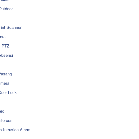
utdoor
rint Scanner
era
a PTZ
Absensi
Pasang
amera
Door Lock
rd
ntercom
s Intrusion Alarm