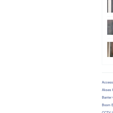
Access
Akses 
Barrier
Boom B
CCTV I