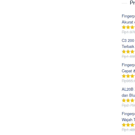
Pr
Fingerp
Akurat 
Rp
1.97
Dinila
dari 5
C3 200
Terbaik
Rp
1.69
Dinila
dari 5
Fingerp
Cepat 
Rp
965.
Dinila
dari 5
AL20B Z
dan Blu
Rp
2.75
Dinila
dari 5
Fingerp
Wajah T
Rp
1.48
Dinila
dari 5