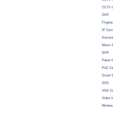
CCTV O
DVR
Fingerp
IP Cam
Kamer
Mesin 
NVR
Paket 
PoE C
Smart 
SSD
VGA Ca
Video I
Wireles