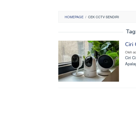
HOMEPAGE
/
CEK CCTV SENDIRI
Tag
Ciri
Oleh
a
Ciri C
Apala