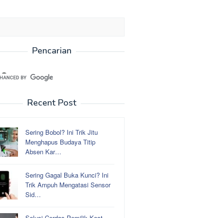
Pencarian
Recent Post
Sering Bobol? Ini Trik Jitu
Menghapus Budaya Titip
Absen Kar…
Sering Gagal Buka Kunci? Ini
Trik Ampuh Mengatasi Sensor
Sid…
Solusi Cerdas Pemilik Kost