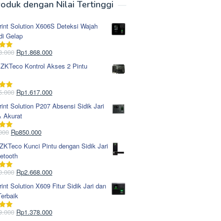
oduk dengan Nilai Tertinggi
rint Solution X606S Deteksi Wajah
di Gelap
Harga
Harga
8.000
Rp
1.868.000
i
5.00
aslinya
saat
 ZKTeco Kontrol Akses 2 Pintu
adalah:
ini
Rp1.978.000.
adalah:
Rp1.868.000.
Harga
Harga
5.000
Rp
1.617.000
i
5.00
aslinya
saat
rint Solution P207 Absensi Sidik Jari
adalah:
ini
& Akurat
Rp1.695.000.
adalah:
Rp1.617.000.
Harga
Harga
000
Rp
850.000
i
5.00
aslinya
saat
KTeco Kunci Pintu dengan Sidik Jari
adalah:
ini
etooth
Rp965.000.
adalah:
Rp850.000.
Harga
Harga
0.000
Rp
2.668.000
i
5.00
aslinya
saat
rint Solution X609 Fitur Sidik Jari dan
adalah:
ini
erbaik
Rp2.750.000.
adalah:
Rp2.668.000.
Harga
Harga
9.000
Rp
1.378.000
i
5.00