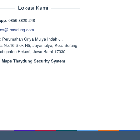
aslinya
saat
adalah:
ini
Lokasi Kami
Rp1.489.000.
adalah:
Rp1.378.000.
App
: 0856 8820 248
cs@thaydung.com
: Perumahan Griya Mulya Indah Jl.
a No.16 Blok N5, Jayamulya, Kec. Serang
Kabupaten Bekasi, Jawa Barat 17330
 Maps Thaydung Security System