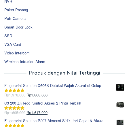
NVR
Paket Pasang
PoE Camera
Smart Door Lock
SSD
VGA Card
Video Intercom
Wireless Intrusion Alarm
Produk dengan Nilai Tertinggi
Fingerprint Solution X606S Deteksi Wajah Akurat di Gelap
Harga
Harga
Rp
1.978.000
Rp
1.868.000
Dinilai
5.00
aslinya
saat
dari 5
C3 200 ZKTeco Kontrol Akses 2 Pintu Terbaik
adalah:
ini
Rp1.978.000.
adalah:
Harga
Harga
Rp
1.695.000
Rp
1.617.000
Dinilai
5.00
Rp1.868.000.
aslinya
saat
dari 5
Fingerprint Solution P207 Absensi Sidik Jari Cepat & Akurat
adalah:
ini