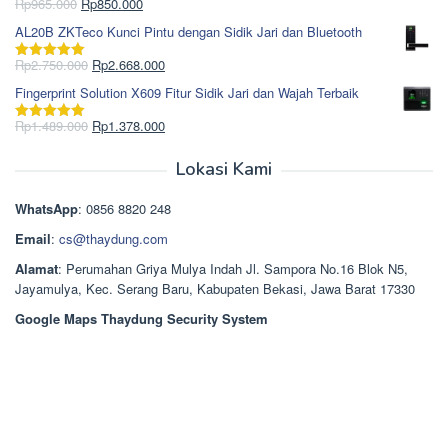
Rp1.695.000.
adalah:
Harga
Harga
Rp
965.000
Rp
850.000
Dinilai
5.00
Rp1.617.000.
aslinya
saat
dari 5
AL20B ZKTeco Kunci Pintu dengan Sidik Jari dan Bluetooth
adalah:
ini
Rp965.000.
adalah:
Harga
Harga
Rp
2.750.000
Rp
2.668.000
Dinilai
5.00
Rp850.000.
aslinya
saat
dari 5
Fingerprint Solution X609 Fitur Sidik Jari dan Wajah Terbaik
adalah:
ini
Rp2.750.000.
adalah:
Harga
Harga
Rp
1.489.000
Rp
1.378.000
Dinilai
5.00
Rp2.668.000.
aslinya
saat
dari 5
adalah:
ini
Lokasi Kami
Rp1.489.000.
adalah:
Rp1.378.000.
WhatsApp
: 0856 8820 248
Email
:
cs@thaydung.com
Alamat
: Perumahan Griya Mulya Indah Jl. Sampora No.16 Blok N5,
Jayamulya, Kec. Serang Baru, Kabupaten Bekasi, Jawa Barat 17330
Google Maps Thaydung Security System