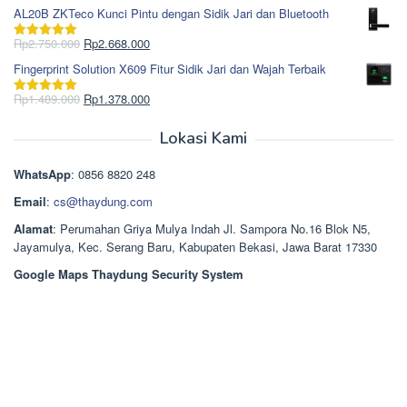
Rp1.617.000.
aslinya
saat
dari 5
AL20B ZKTeco Kunci Pintu dengan Sidik Jari dan Bluetooth
adalah:
ini
Rp965.000.
adalah:
Harga
Harga
Rp
2.750.000
Rp
2.668.000
Dinilai
5.00
Rp850.000.
aslinya
saat
dari 5
Fingerprint Solution X609 Fitur Sidik Jari dan Wajah Terbaik
adalah:
ini
Rp2.750.000.
adalah:
Harga
Harga
Rp
1.489.000
Rp
1.378.000
Dinilai
5.00
Rp2.668.000.
aslinya
saat
dari 5
adalah:
ini
Lokasi Kami
Rp1.489.000.
adalah:
Rp1.378.000.
WhatsApp
: 0856 8820 248
Email
:
cs@thaydung.com
Alamat
: Perumahan Griya Mulya Indah Jl. Sampora No.16 Blok N5,
Jayamulya, Kec. Serang Baru, Kabupaten Bekasi, Jawa Barat 17330
Google Maps Thaydung Security System