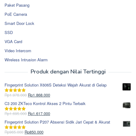
Paket Pasang
PoE Camera
Smart Door Lock
SSD
VGA Card
Video Intercom
Wireless Intrusion Alarm
Produk dengan Nilai Tertinggi
Fingerprint Solution X606S Deteksi Wajah Akurat di Gelap
Harga
Harga
Rp
1.978.000
Rp
1.868.000
Dinilai
5.00
aslinya
saat
dari 5
C3 200 ZKTeco Kontrol Akses 2 Pintu Terbaik
adalah:
ini
Rp1.978.000.
adalah:
Harga
Harga
Rp
1.695.000
Rp
1.617.000
Dinilai
5.00
Rp1.868.000.
aslinya
saat
dari 5
Fingerprint Solution P207 Absensi Sidik Jari Cepat & Akurat
adalah:
ini
Rp1.695.000.
adalah:
Harga
Harga
Rp
965.000
Rp
850.000
Dinilai
5.00