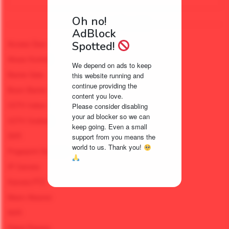
Oh no!
Kategori Produk
AdBlock
Spotted!
Access Door
Akses Kontrol
We depend on ads to keep
Barrier Gate
this website running and
continue providing the
Boom Barrier
content you love.
CCTV Indoor
Please consider disabling
your ad blocker so we can
CCTV Outdoor
keep going. Even a small
DVR
support from you means the
world to us. Thank you!
Fingerprint Scanner
IP Camera
Kamera PTZ
Mesin Absensi
NVR
Paket Pasang