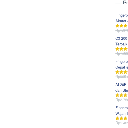
Pr
Fingerp
Akurat 
Rp
1.97
Dinila
dari 5
C3 200
Terbaik
Rp
1.69
Dinila
dari 5
Fingerp
Cepat 
Rp
965.
Dinila
dari 5
AL20B Z
dan Blu
Rp
2.75
Dinila
dari 5
Fingerp
Wajah T
Rp
1.48
Dinila
dari 5