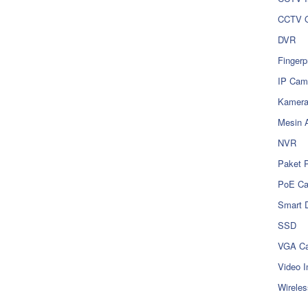
CCTV O
DVR
Fingerp
IP Cam
Kamer
Mesin 
NVR
Paket 
PoE C
Smart 
SSD
VGA Ca
Video I
Wireles