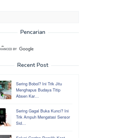
Pencarian
Recent Post
Sering Bobol? Ini Trik Jitu
Menghapus Budaya Titip
Absen Kar…
Sering Gagal Buka Kunci? Ini
Trik Ampuh Mengatasi Sensor
Sid…
Solusi Cerdas Pemilik Kost