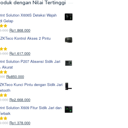
oduk dengan Nilai Tertinggi
rint Solution X606S Deteksi Wajah
di Gelap
Harga
Harga
8.000
Rp
1.868.000
i
5.00
aslinya
saat
 ZKTeco Kontrol Akses 2 Pintu
adalah:
ini
Rp1.978.000.
adalah:
Rp1.868.000.
Harga
Harga
5.000
Rp
1.617.000
i
5.00
aslinya
saat
rint Solution P207 Absensi Sidik Jari
adalah:
ini
& Akurat
Rp1.695.000.
adalah:
Rp1.617.000.
Harga
Harga
000
Rp
850.000
i
5.00
aslinya
saat
KTeco Kunci Pintu dengan Sidik Jari
adalah:
ini
etooth
Rp965.000.
adalah:
Rp850.000.
Harga
Harga
0.000
Rp
2.668.000
i
5.00
aslinya
saat
rint Solution X609 Fitur Sidik Jari dan
adalah:
ini
erbaik
Rp2.750.000.
adalah:
Rp2.668.000.
Harga
Harga
9.000
Rp
1.378.000
i
5.00