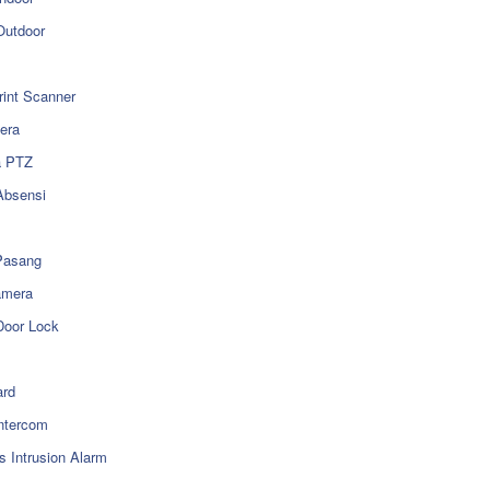
utdoor
rint Scanner
era
a PTZ
Absensi
Pasang
amera
Door Lock
rd
ntercom
s Intrusion Alarm