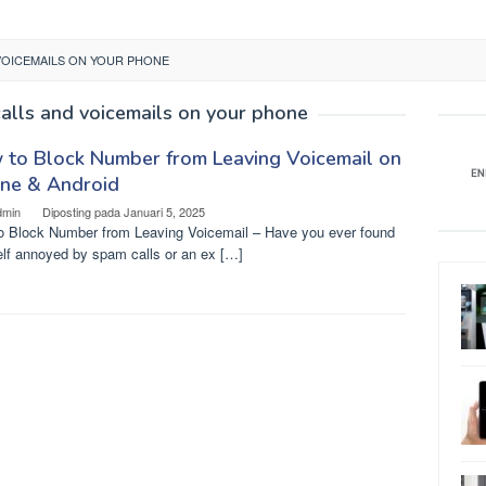
VOICEMAILS ON YOUR PHONE
alls and voicemails on your phone
 to Block Number from Leaving Voicemail on
one & Android
dmin
Diposting pada
Januari 5, 2025
o Block Number from Leaving Voicemail – Have you ever found
elf annoyed by spam calls or an ex […]