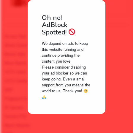
Oh no!
AdBlock
Kategori Produk
Spotted!
Access Door
We depend on ads to keep
Akses Kontrol
this website running and
Barrier Gate
continue providing the
content you love.
Boom Barrier
Please consider disabling
CCTV Indoor
your ad blocker so we can
keep going. Even a small
CCTV Outdoor
support from you means the
DVR
world to us. Thank you!
Fingerprint Scanner
IP Camera
Kamera PTZ
Mesin Absensi