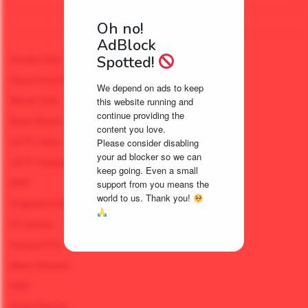
Oh no!
Kategori Produk
AdBlock
Spotted!
Access Door
Akses Kontrol
We depend on ads to keep
Barrier Gate
this website running and
continue providing the
Boom Barrier
content you love.
CCTV Indoor
Please consider disabling
your ad blocker so we can
CCTV Outdoor
keep going. Even a small
DVR
support from you means the
world to us. Thank you!
Fingerprint Scanner
IP Camera
Kamera PTZ
Mesin Absensi
NVR
Paket Pasang