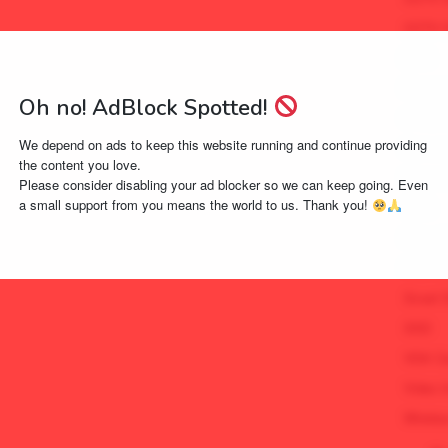
CCTV O
DVR
Fingerp
Oh no! AdBlock Spotted!
IP Cam
We depend on ads to keep this website running and continue providing
Kamer
the content you love.
Mesin 
Please consider disabling your ad blocker so we can keep going. Even
a small support from you means the world to us. Thank you!
NVR
Paket 
PoE C
Smart 
SSD
VGA Ca
Video I
Wireles