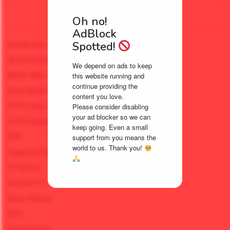
Oh no!
Kategori Produk
AdBlock
Spotted!
Access Door
Akses Kontrol
We depend on ads to keep
Barrier Gate
this website running and
continue providing the
Boom Barrier
content you love.
CCTV Indoor
Please consider disabling
your ad blocker so we can
CCTV Outdoor
keep going. Even a small
DVR
support from you means the
world to us. Thank you!
Fingerprint Scanner
IP Camera
Kamera PTZ
Mesin Absensi
NVR
Paket Pasang