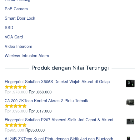
PoE Camera
Smart Door Lock
SSD
VGA Card
Video Intercom
Wireless Intrusion Alarm
Produk dengan Nilai Tertinggi
Fingerprint Solution X606S Deteksi Wajah Akurat di Gelap
Harga
Harga
Rp
1.978.000
Rp
1.868.000
Dinilai
5.00
aslinya
saat
dari 5
C3 200 ZKTeco Kontrol Akses 2 Pintu Terbaik
adalah:
ini
Rp1.978.000.
adalah:
Harga
Harga
Rp
1.695.000
Rp
1.617.000
Dinilai
5.00
Rp1.868.000.
aslinya
saat
dari 5
Fingerprint Solution P207 Absensi Sidik Jari Cepat & Akurat
adalah:
ini
Rp1.695.000.
adalah:
Harga
Harga
Rp
965.000
Rp
850.000
Dinilai
5.00
Rp1.617.000.
aslinya
saat
dari 5
AL20B ZKTeco Kunci Pintu dengan Sidik Jari dan Bluetooth