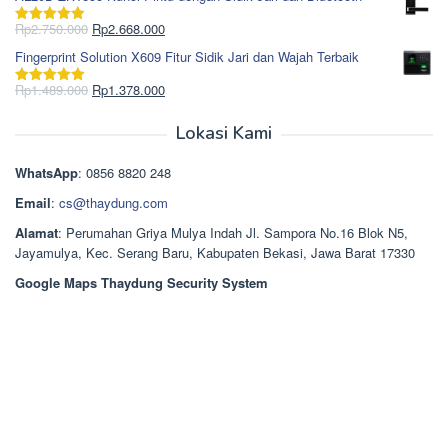
adalah:
ini
Rp965.000.
adalah:
Harga
Harga
Rp
2.750.000
Rp
2.668.000
Dinilai
5.00
Rp850.000.
aslinya
saat
dari 5
Fingerprint Solution X609 Fitur Sidik Jari dan Wajah Terbaik
adalah:
ini
Rp2.750.000.
adalah:
Harga
Harga
Rp
1.489.000
Rp
1.378.000
Dinilai
5.00
Rp2.668.000.
aslinya
saat
dari 5
adalah:
ini
Lokasi Kami
Rp1.489.000.
adalah:
Rp1.378.000.
WhatsApp
: 0856 8820 248
Email
:
cs@thaydung.com
Alamat
: Perumahan Griya Mulya Indah Jl. Sampora No.16 Blok N5,
Jayamulya, Kec. Serang Baru, Kabupaten Bekasi, Jawa Barat 17330
Google Maps Thaydung Security System