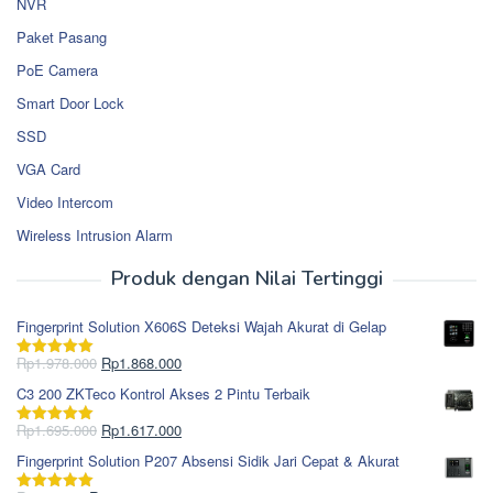
NVR
Paket Pasang
PoE Camera
Smart Door Lock
SSD
VGA Card
Video Intercom
Wireless Intrusion Alarm
Produk dengan Nilai Tertinggi
Fingerprint Solution X606S Deteksi Wajah Akurat di Gelap
Harga
Harga
Rp
1.978.000
Rp
1.868.000
Dinilai
5.00
aslinya
saat
dari 5
C3 200 ZKTeco Kontrol Akses 2 Pintu Terbaik
adalah:
ini
Rp1.978.000.
adalah:
Harga
Harga
Rp
1.695.000
Rp
1.617.000
Dinilai
5.00
Rp1.868.000.
aslinya
saat
dari 5
Fingerprint Solution P207 Absensi Sidik Jari Cepat & Akurat
adalah:
ini