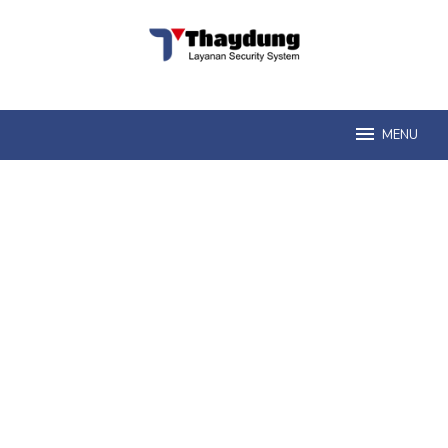
Loncat
ke
konten
MENU