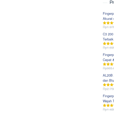
Pr
Fingerp
Akurat 
Rp
1.97
Dinila
dari 5
C3 200
Terbaik
Rp
1.69
Dinila
dari 5
Fingerp
Cepat 
Rp
965.
Dinila
dari 5
AL20B Z
dan Blu
Rp
2.75
Dinila
dari 5
Fingerp
Wajah T
Rp
1.48
Dinila
dari 5