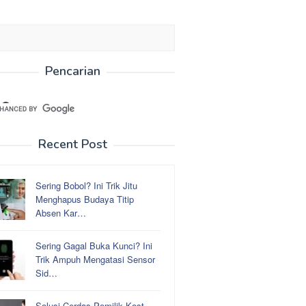
Pencarian
Recent Post
Sering Bobol? Ini Trik Jitu
Menghapus Budaya Titip
Absen Kar…
Sering Gagal Buka Kunci? Ini
Trik Ampuh Mengatasi Sensor
Sid…
Solusi Cerdas Pemilik Kost