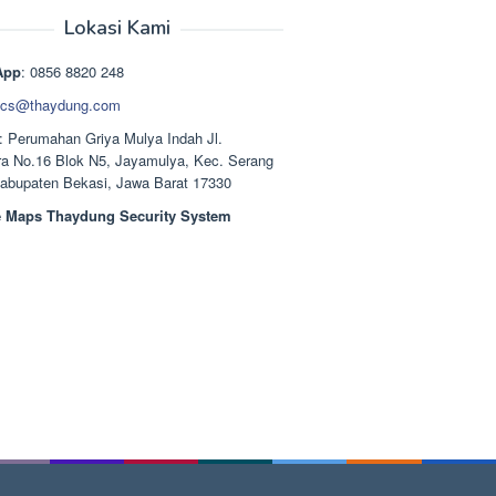
aslinya
saat
adalah:
ini
Lokasi Kami
Rp1.489.000.
adalah:
Rp1.378.000.
App
: 0856 8820 248
cs@thaydung.com
: Perumahan Griya Mulya Indah Jl.
a No.16 Blok N5, Jayamulya, Kec. Serang
Kabupaten Bekasi, Jawa Barat 17330
 Maps Thaydung Security System