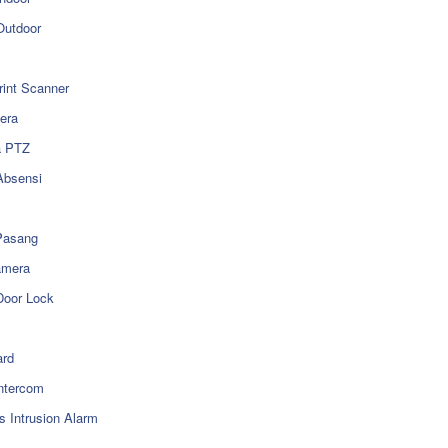
utdoor
rint Scanner
era
a PTZ
Absensi
Pasang
amera
Door Lock
rd
ntercom
s Intrusion Alarm