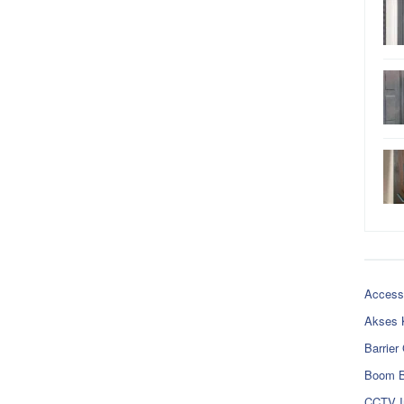
Access
Akses 
Barrier
Boom B
CCTV I