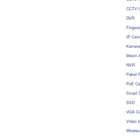
CCTV O
DVR
Fingerp
IP Cam
Kamer
Mesin 
NVR
Paket 
PoE C
Smart 
SSD
VGA Ca
Video I
Wireles