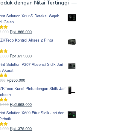
oduk dengan Nilai Tertinggi
rint Solution X606S Deteksi Wajah
di Gelap
Harga
Harga
8.000
Rp
1.868.000
i
5.00
aslinya
saat
 ZKTeco Kontrol Akses 2 Pintu
adalah:
ini
Rp1.978.000.
adalah:
Rp1.868.000.
Harga
Harga
5.000
Rp
1.617.000
i
5.00
aslinya
saat
rint Solution P207 Absensi Sidik Jari
adalah:
ini
& Akurat
Rp1.695.000.
adalah:
Rp1.617.000.
Harga
Harga
000
Rp
850.000
i
5.00
aslinya
saat
KTeco Kunci Pintu dengan Sidik Jari
adalah:
ini
etooth
Rp965.000.
adalah:
Rp850.000.
Harga
Harga
0.000
Rp
2.668.000
i
5.00
aslinya
saat
rint Solution X609 Fitur Sidik Jari dan
adalah:
ini
erbaik
Rp2.750.000.
adalah:
Rp2.668.000.
Harga
Harga
9.000
Rp
1.378.000
i
5.00