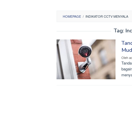
HOMEPAGE
/
INDIKATOR CCTV MENYALA
Tag:
In
Tand
Mud
Oleh
a
Tanda
bagai
menya