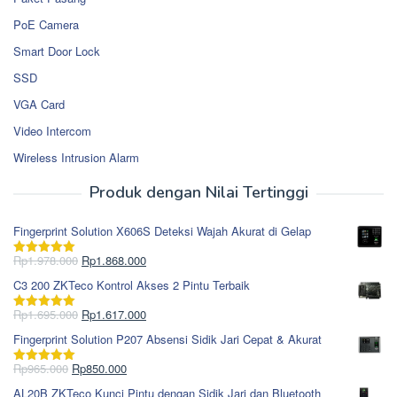
PoE Camera
Smart Door Lock
SSD
VGA Card
Video Intercom
Wireless Intrusion Alarm
Produk dengan Nilai Tertinggi
Fingerprint Solution X606S Deteksi Wajah Akurat di Gelap
Harga
Harga
Rp
1.978.000
Rp
1.868.000
Dinilai
5.00
aslinya
saat
dari 5
C3 200 ZKTeco Kontrol Akses 2 Pintu Terbaik
adalah:
ini
Rp1.978.000.
adalah:
Harga
Harga
Rp
1.695.000
Rp
1.617.000
Dinilai
5.00
Rp1.868.000.
aslinya
saat
dari 5
Fingerprint Solution P207 Absensi Sidik Jari Cepat & Akurat
adalah:
ini
Rp1.695.000.
adalah:
Harga
Harga
Rp
965.000
Rp
850.000
Dinilai
5.00
Rp1.617.000.
aslinya
saat
dari 5
AL20B ZKTeco Kunci Pintu dengan Sidik Jari dan Bluetooth