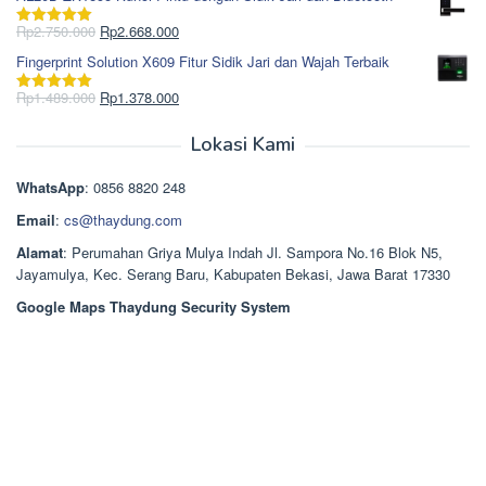
adalah:
ini
Rp965.000.
adalah:
Harga
Harga
Rp
2.750.000
Rp
2.668.000
Dinilai
5.00
Rp850.000.
aslinya
saat
dari 5
Fingerprint Solution X609 Fitur Sidik Jari dan Wajah Terbaik
adalah:
ini
Rp2.750.000.
adalah:
Harga
Harga
Rp
1.489.000
Rp
1.378.000
Dinilai
5.00
Rp2.668.000.
aslinya
saat
dari 5
adalah:
ini
Lokasi Kami
Rp1.489.000.
adalah:
Rp1.378.000.
WhatsApp
: 0856 8820 248
Email
:
cs@thaydung.com
Alamat
: Perumahan Griya Mulya Indah Jl. Sampora No.16 Blok N5,
Jayamulya, Kec. Serang Baru, Kabupaten Bekasi, Jawa Barat 17330
Google Maps Thaydung Security System