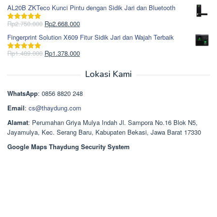
Rp1.617.000.
aslinya
saat
dari 5
AL20B ZKTeco Kunci Pintu dengan Sidik Jari dan Bluetooth
adalah:
ini
Rp965.000.
adalah:
Harga
Harga
Rp
2.750.000
Rp
2.668.000
Dinilai
5.00
Rp850.000.
aslinya
saat
dari 5
Fingerprint Solution X609 Fitur Sidik Jari dan Wajah Terbaik
adalah:
ini
Rp2.750.000.
adalah:
Harga
Harga
Rp
1.489.000
Rp
1.378.000
Dinilai
5.00
Rp2.668.000.
aslinya
saat
dari 5
adalah:
ini
Lokasi Kami
Rp1.489.000.
adalah:
Rp1.378.000.
WhatsApp
: 0856 8820 248
Email
:
cs@thaydung.com
Alamat
: Perumahan Griya Mulya Indah Jl. Sampora No.16 Blok N5,
Jayamulya, Kec. Serang Baru, Kabupaten Bekasi, Jawa Barat 17330
Google Maps Thaydung Security System