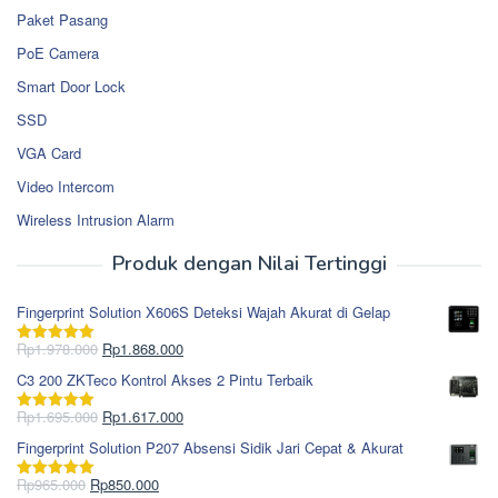
Paket Pasang
PoE Camera
Smart Door Lock
SSD
VGA Card
Video Intercom
Wireless Intrusion Alarm
Produk dengan Nilai Tertinggi
Fingerprint Solution X606S Deteksi Wajah Akurat di Gelap
Harga
Harga
Rp
1.978.000
Rp
1.868.000
Dinilai
5.00
aslinya
saat
dari 5
C3 200 ZKTeco Kontrol Akses 2 Pintu Terbaik
adalah:
ini
Rp1.978.000.
adalah:
Harga
Harga
Rp
1.695.000
Rp
1.617.000
Dinilai
5.00
Rp1.868.000.
aslinya
saat
dari 5
Fingerprint Solution P207 Absensi Sidik Jari Cepat & Akurat
adalah:
ini
Rp1.695.000.
adalah:
Harga
Harga
Rp
965.000
Rp
850.000
Dinilai
5.00