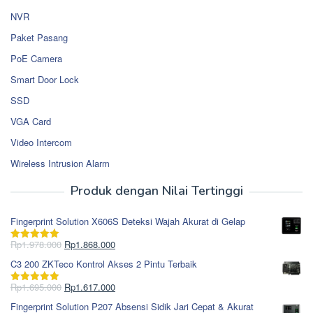
NVR
Paket Pasang
PoE Camera
Smart Door Lock
SSD
VGA Card
Video Intercom
Wireless Intrusion Alarm
Produk dengan Nilai Tertinggi
Fingerprint Solution X606S Deteksi Wajah Akurat di Gelap
Harga
Harga
Rp
1.978.000
Rp
1.868.000
Dinilai
5.00
aslinya
saat
dari 5
C3 200 ZKTeco Kontrol Akses 2 Pintu Terbaik
adalah:
ini
Rp1.978.000.
adalah:
Harga
Harga
Rp
1.695.000
Rp
1.617.000
Dinilai
5.00
Rp1.868.000.
aslinya
saat
dari 5
Fingerprint Solution P207 Absensi Sidik Jari Cepat & Akurat