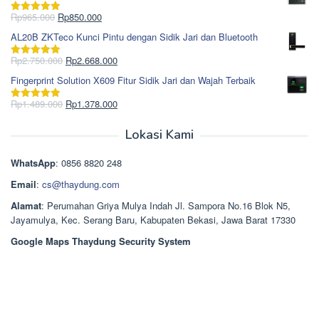
adalah:
ini
Rp1.695.000.
adalah:
Harga
Harga
Rp
965.000
Rp
850.000
Dinilai
5.00
Rp1.617.000.
aslinya
saat
dari 5
AL20B ZKTeco Kunci Pintu dengan Sidik Jari dan Bluetooth
adalah:
ini
Rp965.000.
adalah:
Harga
Harga
Rp
2.750.000
Rp
2.668.000
Dinilai
5.00
Rp850.000.
aslinya
saat
dari 5
Fingerprint Solution X609 Fitur Sidik Jari dan Wajah Terbaik
adalah:
ini
Rp2.750.000.
adalah:
Harga
Harga
Rp
1.489.000
Rp
1.378.000
Dinilai
5.00
Rp2.668.000.
aslinya
saat
dari 5
adalah:
ini
Lokasi Kami
Rp1.489.000.
adalah:
Rp1.378.000.
WhatsApp
: 0856 8820 248
Email
:
cs@thaydung.com
Alamat
: Perumahan Griya Mulya Indah Jl. Sampora No.16 Blok N5,
Jayamulya, Kec. Serang Baru, Kabupaten Bekasi, Jawa Barat 17330
Google Maps Thaydung Security System