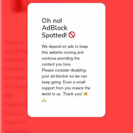
Pintu Kayu Tanpa …
Oh no!
AdBlock
Kategori Produk
Spotted!
Access Door
We depend on ads to keep
Akses Kontrol
this website running and
continue providing the
Barrier Gate
content you love.
Boom Barrier
Please consider disabling
your ad blocker so we can
CCTV Indoor
keep going. Even a small
CCTV Outdoor
support from you means the
world to us. Thank you!
DVR
Fingerprint Scanner
IP Camera
Kamera PTZ
Mesin Absensi