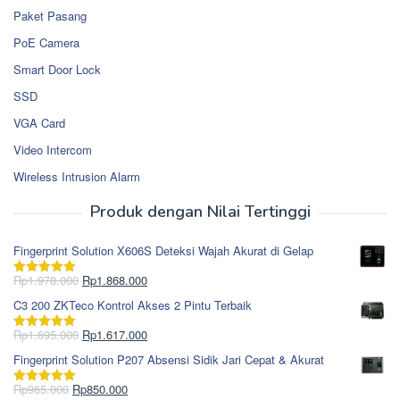
Paket Pasang
PoE Camera
Smart Door Lock
SSD
VGA Card
Video Intercom
Wireless Intrusion Alarm
Produk dengan Nilai Tertinggi
Fingerprint Solution X606S Deteksi Wajah Akurat di Gelap
Harga
Harga
Rp
1.978.000
Rp
1.868.000
Dinilai
5.00
aslinya
saat
dari 5
C3 200 ZKTeco Kontrol Akses 2 Pintu Terbaik
adalah:
ini
Rp1.978.000.
adalah:
Harga
Harga
Rp
1.695.000
Rp
1.617.000
Dinilai
5.00
Rp1.868.000.
aslinya
saat
dari 5
Fingerprint Solution P207 Absensi Sidik Jari Cepat & Akurat
adalah:
ini
Rp1.695.000.
adalah:
Harga
Harga
Rp
965.000
Rp
850.000
Dinilai
5.00