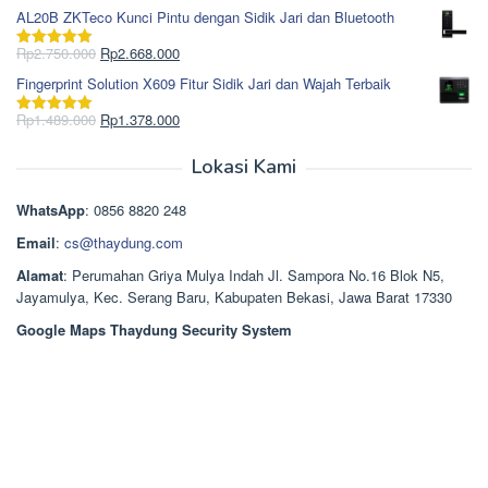
Rp1.617.000.
aslinya
saat
dari 5
AL20B ZKTeco Kunci Pintu dengan Sidik Jari dan Bluetooth
adalah:
ini
Rp965.000.
adalah:
Harga
Harga
Rp
2.750.000
Rp
2.668.000
Dinilai
5.00
Rp850.000.
aslinya
saat
dari 5
Fingerprint Solution X609 Fitur Sidik Jari dan Wajah Terbaik
adalah:
ini
Rp2.750.000.
adalah:
Harga
Harga
Rp
1.489.000
Rp
1.378.000
Dinilai
5.00
Rp2.668.000.
aslinya
saat
dari 5
adalah:
ini
Lokasi Kami
Rp1.489.000.
adalah:
Rp1.378.000.
WhatsApp
: 0856 8820 248
Email
:
cs@thaydung.com
Alamat
: Perumahan Griya Mulya Indah Jl. Sampora No.16 Blok N5,
Jayamulya, Kec. Serang Baru, Kabupaten Bekasi, Jawa Barat 17330
Google Maps Thaydung Security System