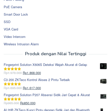
PoE Camera
Smart Door Lock
SSD
VGA Card
Video Intercom
Wireless Intrusion Alarm
Produk dengan Nilai Tertinggi
Fingerprint Solution X606S Deteksi Wajah Akurat di Gelap
Harga
Harga
Rp
1.978.000
Rp
1.868.000
Dinilai
5.00
aslinya
saat
dari 5
C3 200 ZKTeco Kontrol Akses 2 Pintu Terbaik
adalah:
ini
Rp1.978.000.
adalah:
Harga
Harga
Rp
1.695.000
Rp
1.617.000
Dinilai
5.00
Rp1.868.000.
aslinya
saat
dari 5
Fingerprint Solution P207 Absensi Sidik Jari Cepat & Akurat
adalah:
ini
Rp1.695.000.
adalah:
Harga
Harga
Rp
965.000
Rp
850.000
Dinilai
5.00
Rp1.617.000.
aslinya
saat
dari 5
AL20B ZKTeco Kunci Pintu dengan Sidik Jari dan Bluetooth