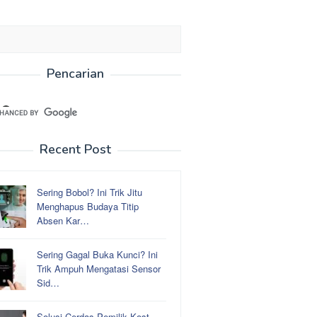
Pencarian
Recent Post
Sering Bobol? Ini Trik Jitu
Menghapus Budaya Titip
Absen Kar…
Sering Gagal Buka Kunci? Ini
Trik Ampuh Mengatasi Sensor
Sid…
Solusi Cerdas Pemilik Kost