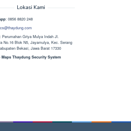
aslinya
saat
adalah:
ini
Lokasi Kami
Rp1.489.000.
adalah:
Rp1.378.000.
App
: 0856 8820 248
cs@thaydung.com
: Perumahan Griya Mulya Indah Jl.
a No.16 Blok N5, Jayamulya, Kec. Serang
Kabupaten Bekasi, Jawa Barat 17330
 Maps Thaydung Security System