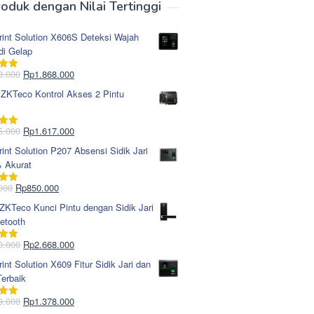
oduk dengan Nilai Tertinggi
rint Solution X606S Deteksi Wajah
di Gelap
Harga
Harga
8.000
Rp
1.868.000
i
5.00
aslinya
saat
 ZKTeco Kontrol Akses 2 Pintu
adalah:
ini
Rp1.978.000.
adalah:
Rp1.868.000.
Harga
Harga
5.000
Rp
1.617.000
i
5.00
aslinya
saat
rint Solution P207 Absensi Sidik Jari
adalah:
ini
& Akurat
Rp1.695.000.
adalah:
Rp1.617.000.
Harga
Harga
000
Rp
850.000
i
5.00
aslinya
saat
KTeco Kunci Pintu dengan Sidik Jari
adalah:
ini
etooth
Rp965.000.
adalah:
Rp850.000.
Harga
Harga
0.000
Rp
2.668.000
i
5.00
aslinya
saat
rint Solution X609 Fitur Sidik Jari dan
adalah:
ini
erbaik
Rp2.750.000.
adalah:
Rp2.668.000.
Harga
Harga
9.000
Rp
1.378.000
i
5.00