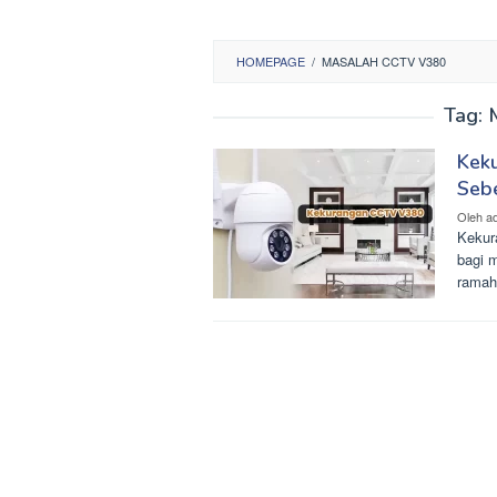
HOMEPAGE
/
MASALAH CCTV V380
Tag:
Kek
Seb
Oleh
a
Kekur
bagi 
ramah