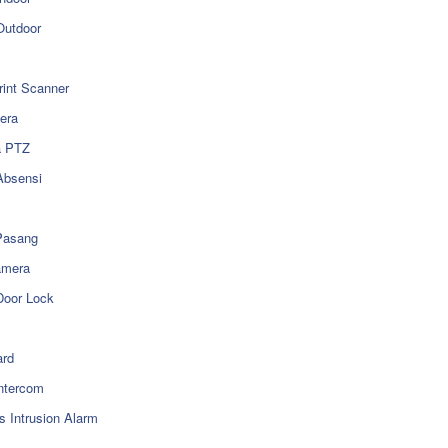
utdoor
rint Scanner
era
a PTZ
Absensi
Pasang
amera
Door Lock
rd
ntercom
s Intrusion Alarm