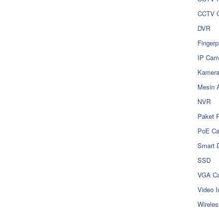
CCTV O
DVR
Fingerp
IP Cam
Kamer
Mesin 
NVR
Paket 
PoE C
Smart 
SSD
VGA Ca
Video I
Wireles