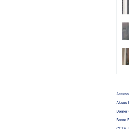
Access
Akses 
Barrier
Boom B
CCTV I