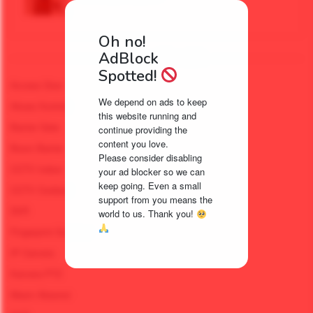
Oh no!
AdBlock
Kategori Produk
Spotted!
Access Door
We depend on ads to keep
Akses Kontrol
this website running and
Barrier Gate
continue providing the
content you love.
Boom Barrier
Please consider disabling
CCTV Indoor
your ad blocker so we can
keep going. Even a small
CCTV Outdoor
support from you means the
DVR
world to us. Thank you!
Fingerprint Scanner
IP Camera
Kamera PTZ
Mesin Absensi