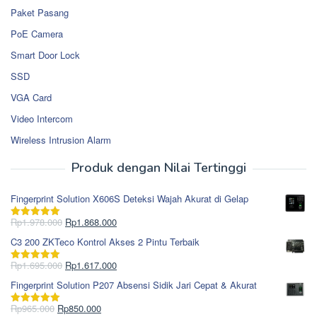
Paket Pasang
PoE Camera
Smart Door Lock
SSD
VGA Card
Video Intercom
Wireless Intrusion Alarm
Produk dengan Nilai Tertinggi
Fingerprint Solution X606S Deteksi Wajah Akurat di Gelap
Harga
Harga
Rp
1.978.000
Rp
1.868.000
Dinilai
5.00
aslinya
saat
dari 5
C3 200 ZKTeco Kontrol Akses 2 Pintu Terbaik
adalah:
ini
Rp1.978.000.
adalah:
Harga
Harga
Rp
1.695.000
Rp
1.617.000
Dinilai
5.00
Rp1.868.000.
aslinya
saat
dari 5
Fingerprint Solution P207 Absensi Sidik Jari Cepat & Akurat
adalah:
ini
Rp1.695.000.
adalah:
Harga
Harga
Rp
965.000
Rp
850.000
Dinilai
5.00