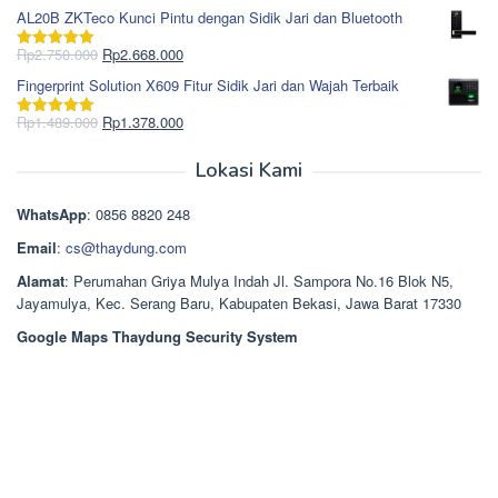
Rp1.617.000.
aslinya
saat
dari 5
AL20B ZKTeco Kunci Pintu dengan Sidik Jari dan Bluetooth
adalah:
ini
Rp965.000.
adalah:
Harga
Harga
Rp
2.750.000
Rp
2.668.000
Dinilai
5.00
Rp850.000.
aslinya
saat
dari 5
Fingerprint Solution X609 Fitur Sidik Jari dan Wajah Terbaik
adalah:
ini
Rp2.750.000.
adalah:
Harga
Harga
Rp
1.489.000
Rp
1.378.000
Dinilai
5.00
Rp2.668.000.
aslinya
saat
dari 5
adalah:
ini
Lokasi Kami
Rp1.489.000.
adalah:
Rp1.378.000.
WhatsApp
: 0856 8820 248
Email
:
cs@thaydung.com
Alamat
: Perumahan Griya Mulya Indah Jl. Sampora No.16 Blok N5,
Jayamulya, Kec. Serang Baru, Kabupaten Bekasi, Jawa Barat 17330
Google Maps Thaydung Security System