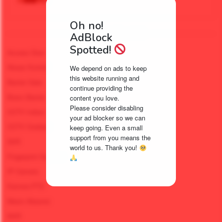
Oh no!
Kategori Produk
AdBlock
Spotted!
Access Door
Akses Kontrol
We depend on ads to keep
this website running and
Barrier Gate
continue providing the
Boom Barrier
content you love.
Please consider disabling
CCTV Indoor
your ad blocker so we can
CCTV Outdoor
keep going. Even a small
support from you means the
DVR
world to us. Thank you!
Fingerprint Scanner
IP Camera
Kamera PTZ
Mesin Absensi
NVR