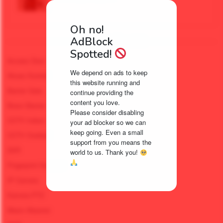
Oh no!
AdBlock
Kategori Produk
Spotted!
Access Door
We depend on ads to keep
Akses Kontrol
this website running and
Barrier Gate
continue providing the
content you love.
Boom Barrier
Please consider disabling
CCTV Indoor
your ad blocker so we can
keep going. Even a small
CCTV Outdoor
support from you means the
DVR
world to us. Thank you!
Fingerprint Scanner
IP Camera
Kamera PTZ
Mesin Absensi