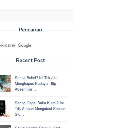
Pencarian
Recent Post
Sering Bobol? Ini Trik Jitu
Menghapus Budaya Titip
Absen Kar…
Sering Gagal Buka Kunci? Ini
Trik Ampuh Mengatasi Sensor
Sid…
Solusi Cerdas Pemilik Kost