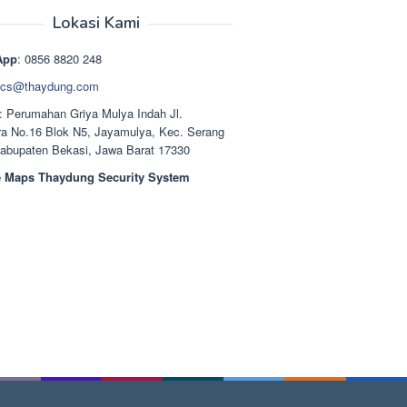
aslinya
saat
adalah:
ini
Lokasi Kami
Rp1.489.000.
adalah:
Rp1.378.000.
App
: 0856 8820 248
cs@thaydung.com
: Perumahan Griya Mulya Indah Jl.
a No.16 Blok N5, Jayamulya, Kec. Serang
Kabupaten Bekasi, Jawa Barat 17330
 Maps Thaydung Security System