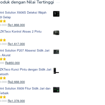
oduk dengan Nilai Tertinggi
rint Solution X606S Deteksi Wajah
di Gelap
Harga
Harga
8.000
Rp
1.868.000
i
5.00
aslinya
saat
 ZKTeco Kontrol Akses 2 Pintu
adalah:
ini
Rp1.978.000.
adalah:
Rp1.868.000.
Harga
Harga
5.000
Rp
1.617.000
i
5.00
aslinya
saat
rint Solution P207 Absensi Sidik Jari
adalah:
ini
& Akurat
Rp1.695.000.
adalah:
Rp1.617.000.
Harga
Harga
000
Rp
850.000
i
5.00
aslinya
saat
KTeco Kunci Pintu dengan Sidik Jari
adalah:
ini
etooth
Rp965.000.
adalah:
Rp850.000.
Harga
Harga
0.000
Rp
2.668.000
i
5.00
aslinya
saat
rint Solution X609 Fitur Sidik Jari dan
adalah:
ini
erbaik
Rp2.750.000.
adalah:
Rp2.668.000.
Harga
Harga
9.000
Rp
1.378.000
i
5.00