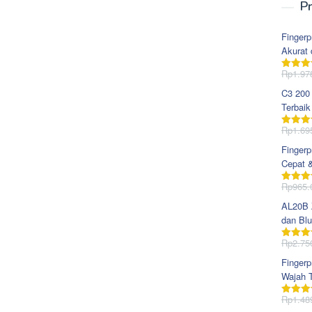
Pr
Fingerp
Akurat 
Rp
1.97
Dinila
dari 5
C3 200
Terbaik
Rp
1.69
Dinila
dari 5
Fingerp
Cepat 
Rp
965.
Dinila
dari 5
AL20B Z
dan Blu
Rp
2.75
Dinila
dari 5
Fingerp
Wajah T
Rp
1.48
Dinila
dari 5