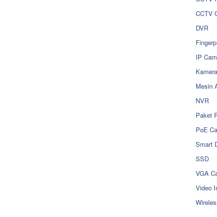
CCTV O
DVR
Fingerp
IP Cam
Kamer
Mesin 
NVR
Paket 
PoE C
Smart 
SSD
VGA Ca
Video I
Wireles