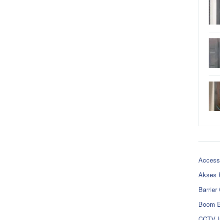
Access
Akses 
Barrier
Boom B
CCTV I