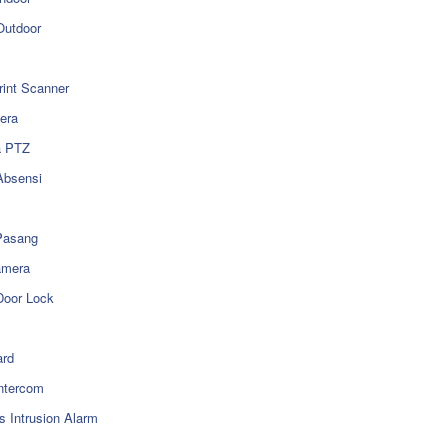
utdoor
rint Scanner
era
a PTZ
Absensi
Pasang
amera
Door Lock
rd
ntercom
s Intrusion Alarm