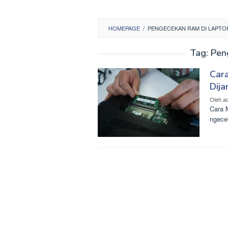
HOMEPAGE
/
PENGECEKAN RAM DI LAPTO
Tag:
Pen
Car
Dija
Oleh
a
Cara 
ngece