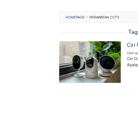
HOMEPAGE
/
PERAWATAN CCTV
Tag
Ciri
Oleh
a
Ciri C
Apala