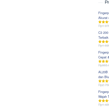
Pr
Fingerp
Akurat 
Rp
1.97
Dinila
dari 5
C3 200
Terbaik
Rp
1.69
Dinila
dari 5
Fingerp
Cepat 
Rp
965.
Dinila
dari 5
AL20B Z
dan Blu
Rp
2.75
Dinila
dari 5
Fingerp
Wajah T
Rp
1.48
Dinila
dari 5