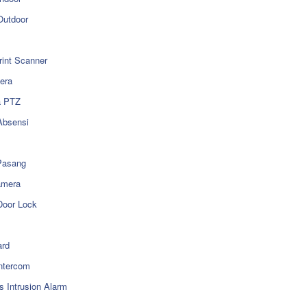
utdoor
rint Scanner
era
a PTZ
Absensi
Pasang
amera
Door Lock
rd
ntercom
s Intrusion Alarm