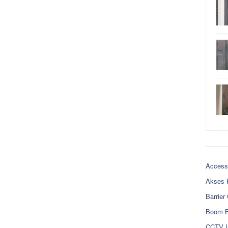
Access
Akses 
Barrier
Boom B
CCTV I