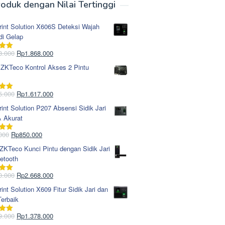
oduk dengan Nilai Tertinggi
rint Solution X606S Deteksi Wajah
di Gelap
Harga
Harga
8.000
Rp
1.868.000
i
5.00
aslinya
saat
 ZKTeco Kontrol Akses 2 Pintu
adalah:
ini
Rp1.978.000.
adalah:
Rp1.868.000.
Harga
Harga
5.000
Rp
1.617.000
i
5.00
aslinya
saat
rint Solution P207 Absensi Sidik Jari
adalah:
ini
& Akurat
Rp1.695.000.
adalah:
Rp1.617.000.
Harga
Harga
000
Rp
850.000
i
5.00
aslinya
saat
KTeco Kunci Pintu dengan Sidik Jari
adalah:
ini
etooth
Rp965.000.
adalah:
Rp850.000.
Harga
Harga
0.000
Rp
2.668.000
i
5.00
aslinya
saat
rint Solution X609 Fitur Sidik Jari dan
adalah:
ini
erbaik
Rp2.750.000.
adalah:
Rp2.668.000.
Harga
Harga
9.000
Rp
1.378.000
i
5.00