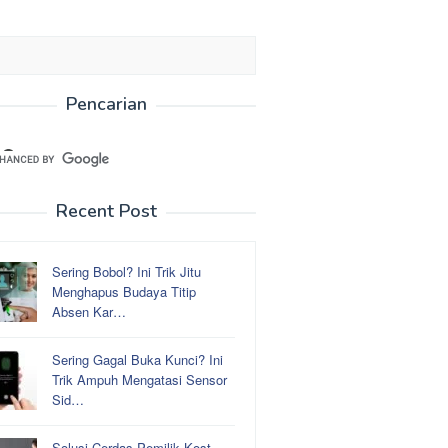
Pencarian
Recent Post
Sering Bobol? Ini Trik Jitu
Menghapus Budaya Titip
Absen Kar…
Sering Gagal Buka Kunci? Ini
Trik Ampuh Mengatasi Sensor
Sid…
Solusi Cerdas Pemilik Kost