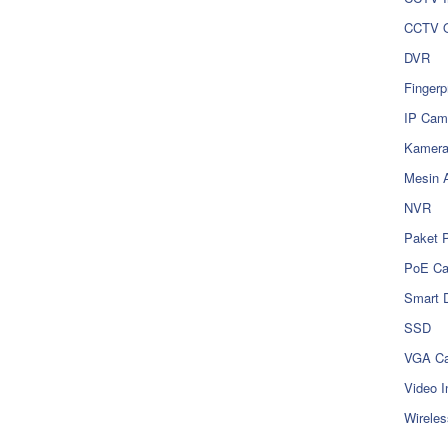
CCTV O
DVR
Fingerp
IP Cam
Kamer
Mesin 
NVR
Paket 
PoE C
Smart 
SSD
VGA Ca
Video I
Wireles