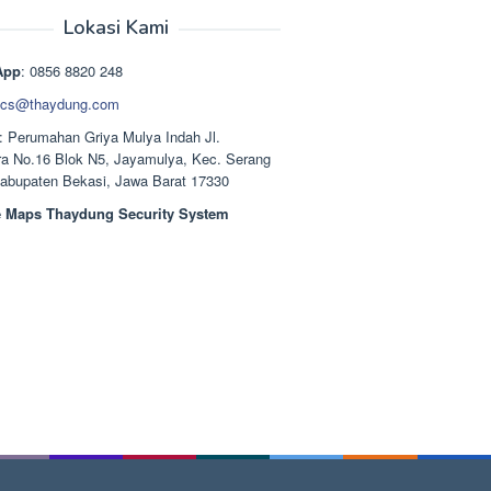
aslinya
saat
adalah:
ini
Lokasi Kami
Rp1.489.000.
adalah:
Rp1.378.000.
App
: 0856 8820 248
cs@thaydung.com
: Perumahan Griya Mulya Indah Jl.
a No.16 Blok N5, Jayamulya, Kec. Serang
Kabupaten Bekasi, Jawa Barat 17330
 Maps Thaydung Security System