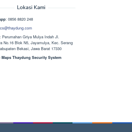
aslinya
saat
adalah:
ini
Lokasi Kami
Rp1.489.000.
adalah:
Rp1.378.000.
App
: 0856 8820 248
cs@thaydung.com
: Perumahan Griya Mulya Indah Jl.
a No.16 Blok N5, Jayamulya, Kec. Serang
Kabupaten Bekasi, Jawa Barat 17330
 Maps Thaydung Security System