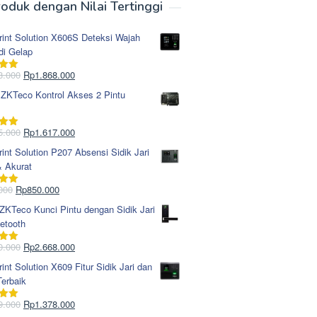
oduk dengan Nilai Tertinggi
rint Solution X606S Deteksi Wajah
di Gelap
Harga
Harga
8.000
Rp
1.868.000
i
5.00
aslinya
saat
 ZKTeco Kontrol Akses 2 Pintu
adalah:
ini
Rp1.978.000.
adalah:
Rp1.868.000.
Harga
Harga
5.000
Rp
1.617.000
i
5.00
aslinya
saat
rint Solution P207 Absensi Sidik Jari
adalah:
ini
& Akurat
Rp1.695.000.
adalah:
Rp1.617.000.
Harga
Harga
000
Rp
850.000
i
5.00
aslinya
saat
KTeco Kunci Pintu dengan Sidik Jari
adalah:
ini
etooth
Rp965.000.
adalah:
Rp850.000.
Harga
Harga
0.000
Rp
2.668.000
i
5.00
aslinya
saat
rint Solution X609 Fitur Sidik Jari dan
adalah:
ini
erbaik
Rp2.750.000.
adalah:
Rp2.668.000.
Harga
Harga
9.000
Rp
1.378.000
i
5.00