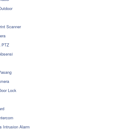
utdoor
rint Scanner
era
a PTZ
Absensi
Pasang
amera
Door Lock
rd
ntercom
s Intrusion Alarm