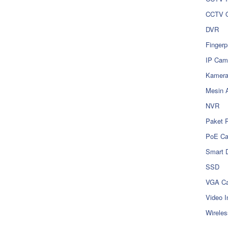
CCTV O
DVR
Fingerp
IP Cam
Kamer
Mesin 
NVR
Paket 
PoE C
Smart 
SSD
VGA Ca
Video I
Wireles