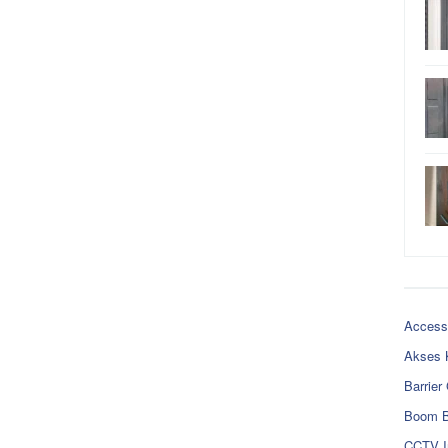
Access
Akses 
Barrier
Boom B
CCTV I