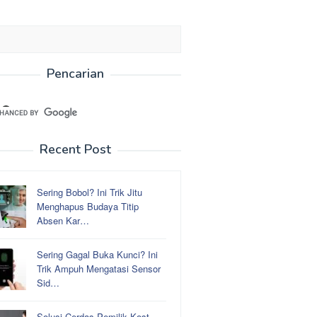
Pencarian
Recent Post
Sering Bobol? Ini Trik Jitu
Menghapus Budaya Titip
Absen Kar…
Sering Gagal Buka Kunci? Ini
Trik Ampuh Mengatasi Sensor
Sid…
Solusi Cerdas Pemilik Kost