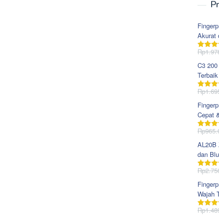
Pr
Fingerp
Akurat 
Rp
1.97
Dinila
dari 5
C3 200
Terbaik
Rp
1.69
Dinila
dari 5
Fingerp
Cepat 
Rp
965.
Dinila
dari 5
AL20B Z
dan Blu
Rp
2.75
Dinila
dari 5
Fingerp
Wajah T
Rp
1.48
Dinila
dari 5