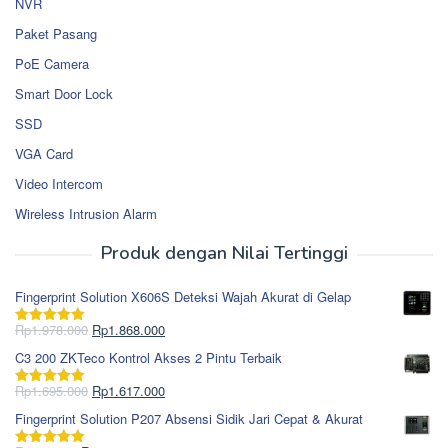
NVR
Paket Pasang
PoE Camera
Smart Door Lock
SSD
VGA Card
Video Intercom
Wireless Intrusion Alarm
Produk dengan Nilai Tertinggi
Fingerprint Solution X606S Deteksi Wajah Akurat di Gelap
Harga
Harga
Rp
1.978.000
Rp
1.868.000
Dinilai
5.00
aslinya
saat
dari 5
C3 200 ZKTeco Kontrol Akses 2 Pintu Terbaik
adalah:
ini
Rp1.978.000.
adalah:
Harga
Harga
Rp
1.695.000
Rp
1.617.000
Dinilai
5.00
Rp1.868.000.
aslinya
saat
dari 5
Fingerprint Solution P207 Absensi Sidik Jari Cepat & Akurat
adalah:
ini