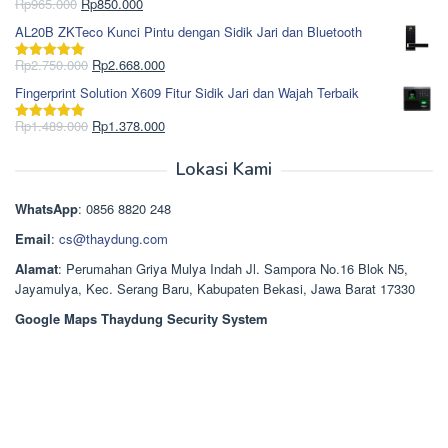
Rp1.695.000.
adalah:
Harga
Harga
Rp
965.000
Rp
850.000
Dinilai
5.00
Rp1.617.000.
aslinya
saat
dari 5
AL20B ZKTeco Kunci Pintu dengan Sidik Jari dan Bluetooth
adalah:
ini
Rp965.000.
adalah:
Harga
Harga
Rp
2.750.000
Rp
2.668.000
Dinilai
5.00
Rp850.000.
aslinya
saat
dari 5
Fingerprint Solution X609 Fitur Sidik Jari dan Wajah Terbaik
adalah:
ini
Rp2.750.000.
adalah:
Harga
Harga
Rp
1.489.000
Rp
1.378.000
Dinilai
5.00
Rp2.668.000.
aslinya
saat
dari 5
adalah:
ini
Lokasi Kami
Rp1.489.000.
adalah:
Rp1.378.000.
WhatsApp
: 0856 8820 248
Email
:
cs@thaydung.com
Alamat
: Perumahan Griya Mulya Indah Jl. Sampora No.16 Blok N5,
Jayamulya, Kec. Serang Baru, Kabupaten Bekasi, Jawa Barat 17330
Google Maps Thaydung Security System