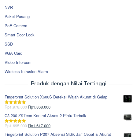
NVR
Paket Pasang
PoE Camera
Smart Door Lock
SSD
VGA Card
Video Intercom
Wireless Intrusion Alarm
Produk dengan Nilai Tertinggi
Fingerprint Solution X606S Deteksi Wajah Akurat di Gelap
Harga
Harga
Rp
1.978.000
Rp
1.868.000
Dinilai
5.00
aslinya
saat
dari 5
C3 200 ZKTeco Kontrol Akses 2 Pintu Terbaik
adalah:
ini
Rp1.978.000.
adalah:
Harga
Harga
Rp
1.695.000
Rp
1.617.000
Dinilai
5.00
Rp1.868.000.
aslinya
saat
dari 5
Fingerprint Solution P207 Absensi Sidik Jari Cepat & Akurat