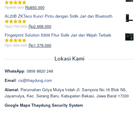
adalah:
ini
Rp1.695.000.
adalah:
Harga
Harga
Rp
965.000
Rp
850.000
Dinilai
5.00
Rp1.617.000.
aslinya
saat
dari 5
AL20B ZKTeco Kunci Pintu dengan Sidik Jari dan Bluetooth
adalah:
ini
Rp965.000.
adalah:
Harga
Harga
Rp
2.750.000
Rp
2.668.000
Dinilai
5.00
Rp850.000.
aslinya
saat
dari 5
Fingerprint Solution X609 Fitur Sidik Jari dan Wajah Terbaik
adalah:
ini
Rp2.750.000.
adalah:
Harga
Harga
Rp
1.489.000
Rp
1.378.000
Dinilai
5.00
Rp2.668.000.
aslinya
saat
dari 5
adalah:
ini
Lokasi Kami
Rp1.489.000.
adalah:
Rp1.378.000.
WhatsApp
: 0856 8820 248
Email
:
cs@thaydung.com
Alamat
: Perumahan Griya Mulya Indah Jl. Sampora No.16 Blok N5,
Jayamulya, Kec. Serang Baru, Kabupaten Bekasi, Jawa Barat 17330
Google Maps Thaydung Security System