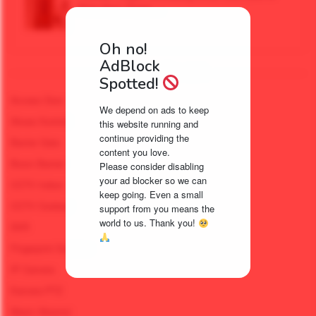
Pintu Kayu Tanpa …
Oh no!
AdBlock
Kategori Produk
Spotted!
Access Door
We depend on ads to keep
Akses Kontrol
this website running and
continue providing the
Barrier Gate
content you love.
Boom Barrier
Please consider disabling
your ad blocker so we can
CCTV Indoor
keep going. Even a small
CCTV Outdoor
support from you means the
world to us. Thank you!
DVR
Fingerprint Scanner
IP Camera
Kamera PTZ
Mesin Absensi