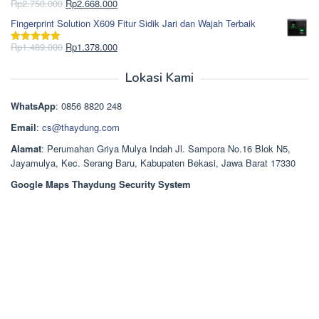
Rp965.000.
adalah:
Harga
Harga
Rp
2.750.000
Rp
2.668.000
Dinilai
5.00
Rp850.000.
aslinya
saat
dari 5
Fingerprint Solution X609 Fitur Sidik Jari dan Wajah Terbaik
adalah:
ini
Rp2.750.000.
adalah:
Harga
Harga
Rp
1.489.000
Rp
1.378.000
Dinilai
5.00
Rp2.668.000.
aslinya
saat
dari 5
adalah:
ini
Lokasi Kami
Rp1.489.000.
adalah:
Rp1.378.000.
WhatsApp
: 0856 8820 248
Email
:
cs@thaydung.com
Alamat
: Perumahan Griya Mulya Indah Jl. Sampora No.16 Blok N5,
Jayamulya, Kec. Serang Baru, Kabupaten Bekasi, Jawa Barat 17330
Google Maps Thaydung Security System