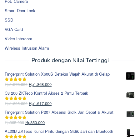
PoE Camera
Smart Door Lock
SSD
VGA Card
Video Intercom
Wireless Intrusion Alarm
Produk dengan Nilai Tertinggi
Fingerprint Solution X606S Deteksi Wajah Akurat di Gelap
Harga
Harga
Rp
1.978.000
Rp
1.868.000
Dinilai
5.00
aslinya
saat
dari 5
C3 200 ZKTeco Kontrol Akses 2 Pintu Terbaik
adalah:
ini
Rp1.978.000.
adalah:
Harga
Harga
Rp
1.695.000
Rp
1.617.000
Dinilai
5.00
Rp1.868.000.
aslinya
saat
dari 5
Fingerprint Solution P207 Absensi Sidik Jari Cepat & Akurat
adalah:
ini
Rp1.695.000.
adalah:
Harga
Harga
Rp
965.000
Rp
850.000
Dinilai
5.00
Rp1.617.000.
aslinya
saat
dari 5
AL20B ZKTeco Kunci Pintu dengan Sidik Jari dan Bluetooth
adalah:
ini