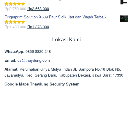
adalah:
ini
Rp965.000.
adalah:
Harga
Harga
Rp
2.750.000
Rp
2.668.000
Dinilai
5.00
Rp850.000.
aslinya
saat
dari 5
Fingerprint Solution X609 Fitur Sidik Jari dan Wajah Terbaik
adalah:
ini
Rp2.750.000.
adalah:
Harga
Harga
Rp
1.489.000
Rp
1.378.000
Dinilai
5.00
Rp2.668.000.
aslinya
saat
dari 5
adalah:
ini
Lokasi Kami
Rp1.489.000.
adalah:
Rp1.378.000.
WhatsApp
: 0856 8820 248
Email
:
cs@thaydung.com
Alamat
: Perumahan Griya Mulya Indah Jl. Sampora No.16 Blok N5,
Jayamulya, Kec. Serang Baru, Kabupaten Bekasi, Jawa Barat 17330
Google Maps Thaydung Security System