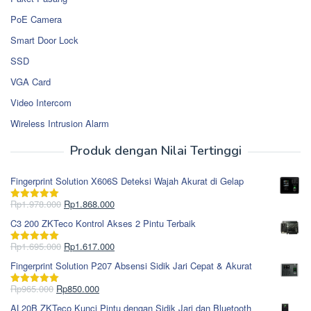
PoE Camera
Smart Door Lock
SSD
VGA Card
Video Intercom
Wireless Intrusion Alarm
Produk dengan Nilai Tertinggi
Fingerprint Solution X606S Deteksi Wajah Akurat di Gelap
Harga
Harga
Rp
1.978.000
Rp
1.868.000
Dinilai
5.00
aslinya
saat
dari 5
C3 200 ZKTeco Kontrol Akses 2 Pintu Terbaik
adalah:
ini
Rp1.978.000.
adalah:
Harga
Harga
Rp
1.695.000
Rp
1.617.000
Dinilai
5.00
Rp1.868.000.
aslinya
saat
dari 5
Fingerprint Solution P207 Absensi Sidik Jari Cepat & Akurat
adalah:
ini
Rp1.695.000.
adalah:
Harga
Harga
Rp
965.000
Rp
850.000
Dinilai
5.00
Rp1.617.000.
aslinya
saat
dari 5
AL20B ZKTeco Kunci Pintu dengan Sidik Jari dan Bluetooth