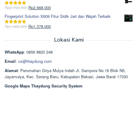
adalah:
ini
Rp965.000.
adalah:
Harga
Harga
Rp
2.750.000
Rp
2.668.000
Dinilai
5.00
Rp850.000.
aslinya
saat
dari 5
Fingerprint Solution X609 Fitur Sidik Jari dan Wajah Terbaik
adalah:
ini
Rp2.750.000.
adalah:
Harga
Harga
Rp
1.489.000
Rp
1.378.000
Dinilai
5.00
Rp2.668.000.
aslinya
saat
dari 5
adalah:
ini
Lokasi Kami
Rp1.489.000.
adalah:
Rp1.378.000.
WhatsApp
: 0856 8820 248
Email
:
cs@thaydung.com
Alamat
: Perumahan Griya Mulya Indah Jl. Sampora No.16 Blok N5,
Jayamulya, Kec. Serang Baru, Kabupaten Bekasi, Jawa Barat 17330
Google Maps Thaydung Security System