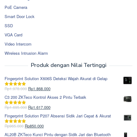
PoE Camera
Smart Door Lock
SSD
VGA Card
Video Intercom
Wireless Intrusion Alarm
Produk dengan Nilai Tertinggi
Fingerprint Solution X606S Deteksi Wajah Akurat di Gelap
Harga
Harga
Rp
1.978.000
Rp
1.868.000
Dinilai
5.00
aslinya
saat
dari 5
C3 200 ZKTeco Kontrol Akses 2 Pintu Terbaik
adalah:
ini
Rp1.978.000.
adalah:
Harga
Harga
Rp
1.695.000
Rp
1.617.000
Dinilai
5.00
Rp1.868.000.
aslinya
saat
dari 5
Fingerprint Solution P207 Absensi Sidik Jari Cepat & Akurat
adalah:
ini
Rp1.695.000.
adalah:
Harga
Harga
Rp
965.000
Rp
850.000
Dinilai
5.00
Rp1.617.000.
aslinya
saat
dari 5
AL20B ZKTeco Kunci Pintu dengan Sidik Jari dan Bluetooth