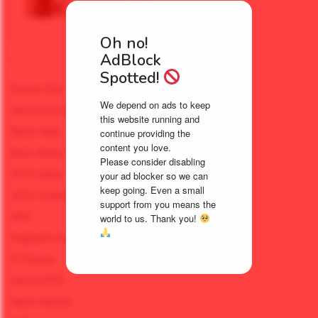
Oh no!
AdBlock
Kategori Produk
Spotted!
Access Door
We depend on ads to keep
Akses Kontrol
this website running and
Barrier Gate
continue providing the
content you love.
Boom Barrier
Please consider disabling
CCTV Indoor
your ad blocker so we can
keep going. Even a small
CCTV Outdoor
support from you means the
DVR
world to us. Thank you!
Fingerprint Scanner
IP Camera
Kamera PTZ
Mesin Absensi