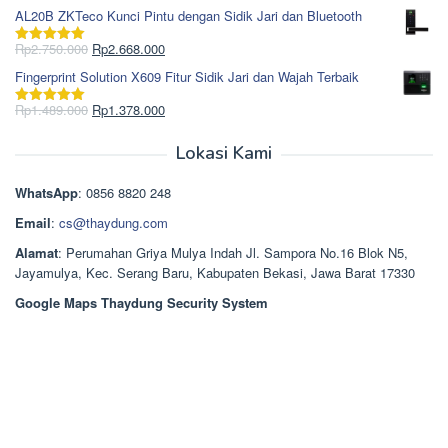
Rp1.617.000.
aslinya
saat
dari 5
AL20B ZKTeco Kunci Pintu dengan Sidik Jari dan Bluetooth
adalah:
ini
Rp965.000.
adalah:
Harga
Harga
Rp
2.750.000
Rp
2.668.000
Dinilai
5.00
Rp850.000.
aslinya
saat
dari 5
Fingerprint Solution X609 Fitur Sidik Jari dan Wajah Terbaik
adalah:
ini
Rp2.750.000.
adalah:
Harga
Harga
Rp
1.489.000
Rp
1.378.000
Dinilai
5.00
Rp2.668.000.
aslinya
saat
dari 5
adalah:
ini
Lokasi Kami
Rp1.489.000.
adalah:
Rp1.378.000.
WhatsApp
: 0856 8820 248
Email
:
cs@thaydung.com
Alamat
: Perumahan Griya Mulya Indah Jl. Sampora No.16 Blok N5,
Jayamulya, Kec. Serang Baru, Kabupaten Bekasi, Jawa Barat 17330
Google Maps Thaydung Security System