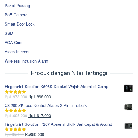
Paket Pasang
PoE Camera
Smart Door Lock
SSD
VGA Card
Video Intercom
Wireless Intrusion Alarm
Produk dengan Nilai Tertinggi
Fingerprint Solution X606S Deteksi Wajah Akurat di Gelap
Harga
Harga
Rp
1.978.000
Rp
1.868.000
Dinilai
5.00
aslinya
saat
dari 5
C3 200 ZKTeco Kontrol Akses 2 Pintu Terbaik
adalah:
ini
Rp1.978.000.
adalah:
Harga
Harga
Rp
1.695.000
Rp
1.617.000
Dinilai
5.00
Rp1.868.000.
aslinya
saat
dari 5
Fingerprint Solution P207 Absensi Sidik Jari Cepat & Akurat
adalah:
ini
Rp1.695.000.
adalah:
Harga
Harga
Rp
965.000
Rp
850.000
Dinilai
5.00