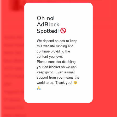
Pintu Kayu Tanpa …
Oh no!
AdBlock
Kategori Produk
Spotted!
Access Door
We depend on ads to keep
Akses Kontrol
this website running and
continue providing the
Barrier Gate
content you love.
Boom Barrier
Please consider disabling
your ad blocker so we can
CCTV Indoor
keep going. Even a small
CCTV Outdoor
support from you means the
world to us. Thank you!
DVR
Fingerprint Scanner
IP Camera
Kamera PTZ
Mesin Absensi