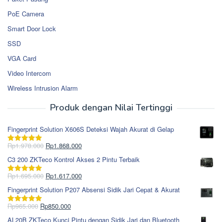
PoE Camera
Smart Door Lock
SSD
VGA Card
Video Intercom
Wireless Intrusion Alarm
Produk dengan Nilai Tertinggi
Fingerprint Solution X606S Deteksi Wajah Akurat di Gelap
Harga
Harga
Rp
1.978.000
Rp
1.868.000
Dinilai
5.00
aslinya
saat
dari 5
C3 200 ZKTeco Kontrol Akses 2 Pintu Terbaik
adalah:
ini
Rp1.978.000.
adalah:
Harga
Harga
Rp
1.695.000
Rp
1.617.000
Dinilai
5.00
Rp1.868.000.
aslinya
saat
dari 5
Fingerprint Solution P207 Absensi Sidik Jari Cepat & Akurat
adalah:
ini
Rp1.695.000.
adalah:
Harga
Harga
Rp
965.000
Rp
850.000
Dinilai
5.00
Rp1.617.000.
aslinya
saat
dari 5
AL20B ZKTeco Kunci Pintu dengan Sidik Jari dan Bluetooth