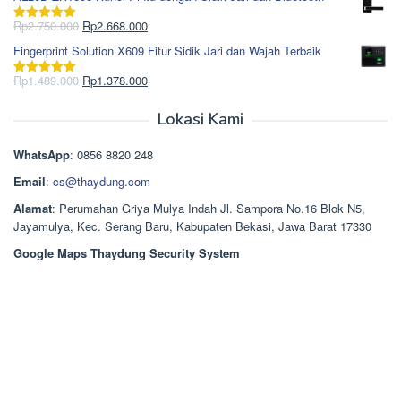
adalah:
ini
Rp965.000.
adalah:
Harga
Harga
Rp
2.750.000
Rp
2.668.000
Dinilai
5.00
Rp850.000.
aslinya
saat
dari 5
Fingerprint Solution X609 Fitur Sidik Jari dan Wajah Terbaik
adalah:
ini
Rp2.750.000.
adalah:
Harga
Harga
Rp
1.489.000
Rp
1.378.000
Dinilai
5.00
Rp2.668.000.
aslinya
saat
dari 5
adalah:
ini
Lokasi Kami
Rp1.489.000.
adalah:
Rp1.378.000.
WhatsApp
: 0856 8820 248
Email
:
cs@thaydung.com
Alamat
: Perumahan Griya Mulya Indah Jl. Sampora No.16 Blok N5,
Jayamulya, Kec. Serang Baru, Kabupaten Bekasi, Jawa Barat 17330
Google Maps Thaydung Security System