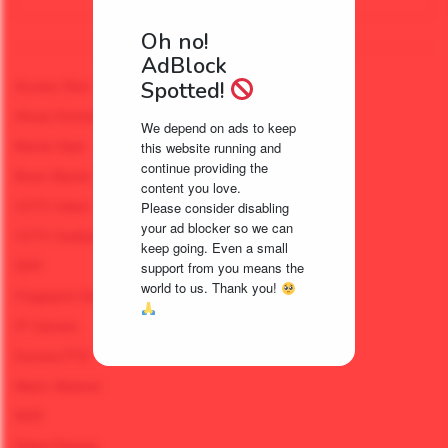
Oh no!
Kategori Produk
AdBlock
Spotted!
Access Door
Akses Kontrol
We depend on ads to keep
Barrier Gate
this website running and
continue providing the
Boom Barrier
content you love.
CCTV Indoor
Please consider disabling
your ad blocker so we can
CCTV Outdoor
keep going. Even a small
DVR
support from you means the
world to us. Thank you!
Fingerprint Scanner
IP Camera
Kamera PTZ
Mesin Absensi
NVR
Paket Pasang