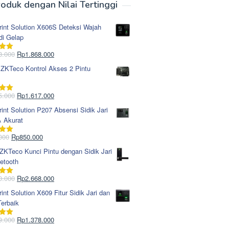
oduk dengan Nilai Tertinggi
rint Solution X606S Deteksi Wajah
di Gelap
Harga
Harga
8.000
Rp
1.868.000
i
5.00
aslinya
saat
 ZKTeco Kontrol Akses 2 Pintu
adalah:
ini
Rp1.978.000.
adalah:
Rp1.868.000.
Harga
Harga
5.000
Rp
1.617.000
i
5.00
aslinya
saat
rint Solution P207 Absensi Sidik Jari
adalah:
ini
& Akurat
Rp1.695.000.
adalah:
Rp1.617.000.
Harga
Harga
000
Rp
850.000
i
5.00
aslinya
saat
KTeco Kunci Pintu dengan Sidik Jari
adalah:
ini
etooth
Rp965.000.
adalah:
Rp850.000.
Harga
Harga
0.000
Rp
2.668.000
i
5.00
aslinya
saat
rint Solution X609 Fitur Sidik Jari dan
adalah:
ini
erbaik
Rp2.750.000.
adalah:
Rp2.668.000.
Harga
Harga
9.000
Rp
1.378.000
i
5.00