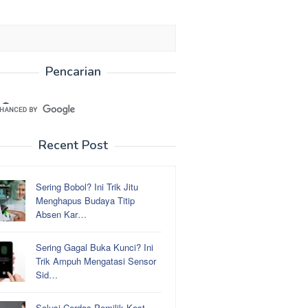
Pencarian
Recent Post
Sering Bobol? Ini Trik Jitu
Menghapus Budaya Titip
Absen Kar…
Sering Gagal Buka Kunci? Ini
Trik Ampuh Mengatasi Sensor
Sid…
Solusi Cerdas Pemilik Kost