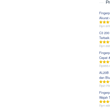
Pr
Fingerp
Akurat 
Rp
1.97
Dinila
dari 5
C3 200
Terbaik
Rp
1.69
Dinila
dari 5
Fingerp
Cepat 
Rp
965.
Dinila
dari 5
AL20B Z
dan Blu
Rp
2.75
Dinila
dari 5
Fingerp
Wajah T
Rp
1.48
Dinila
dari 5