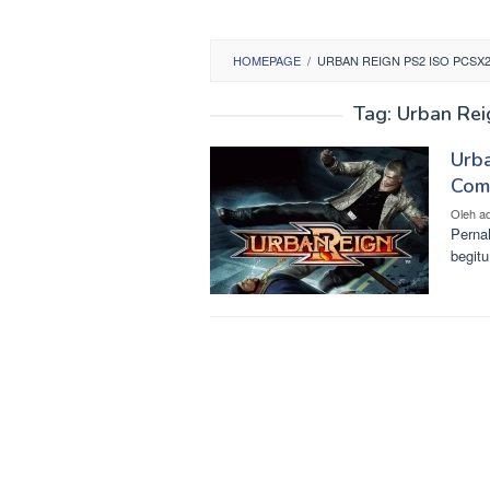
HOMEPAGE
/
URBAN REIGN PS2 ISO PCS
Tag:
Urban Re
Urb
Com
Oleh
a
Perna
begit