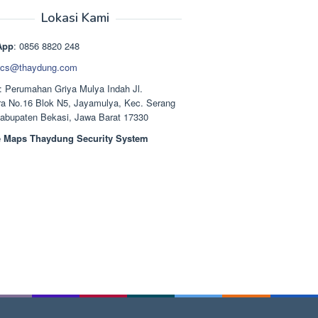
aslinya
saat
adalah:
ini
Lokasi Kami
Rp1.489.000.
adalah:
Rp1.378.000.
App
: 0856 8820 248
cs@thaydung.com
: Perumahan Griya Mulya Indah Jl.
a No.16 Blok N5, Jayamulya, Kec. Serang
Kabupaten Bekasi, Jawa Barat 17330
 Maps Thaydung Security System