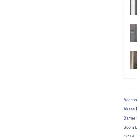
Access
Akses 
Barrier
Boom B
CCTV I