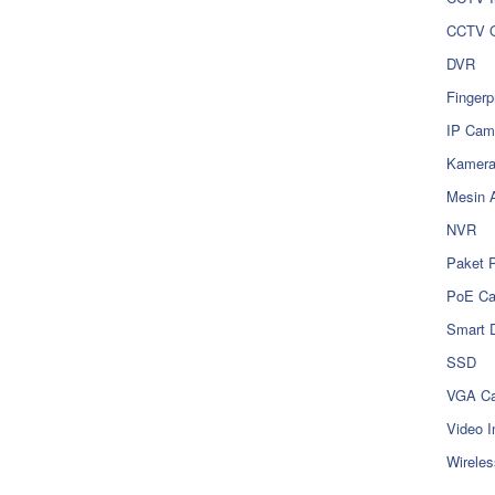
CCTV O
DVR
Fingerp
IP Cam
Kamer
Mesin 
NVR
Paket 
PoE C
Smart 
SSD
VGA Ca
Video I
Wireles