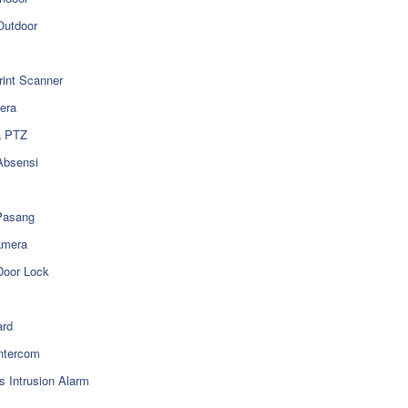
utdoor
rint Scanner
era
a PTZ
Absensi
Pasang
amera
Door Lock
rd
ntercom
s Intrusion Alarm