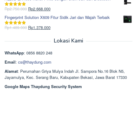
adalah:
ini
Rp965.000.
adalah:
Harga
Harga
Rp
2.750.000
Rp
2.668.000
Dinilai
5.00
Rp850.000.
aslinya
saat
dari 5
Fingerprint Solution X609 Fitur Sidik Jari dan Wajah Terbaik
adalah:
ini
Rp2.750.000.
adalah:
Harga
Harga
Rp
1.489.000
Rp
1.378.000
Dinilai
5.00
Rp2.668.000.
aslinya
saat
dari 5
adalah:
ini
Lokasi Kami
Rp1.489.000.
adalah:
Rp1.378.000.
WhatsApp
: 0856 8820 248
Email
:
cs@thaydung.com
Alamat
: Perumahan Griya Mulya Indah Jl. Sampora No.16 Blok N5,
Jayamulya, Kec. Serang Baru, Kabupaten Bekasi, Jawa Barat 17330
Google Maps Thaydung Security System