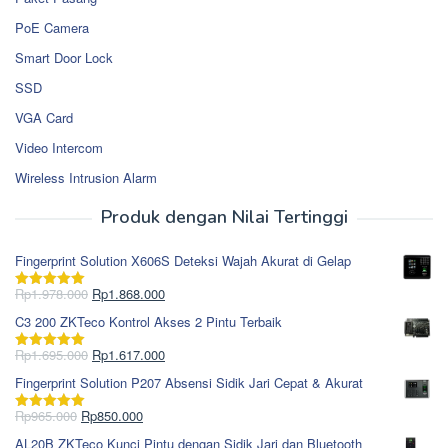
PoE Camera
Smart Door Lock
SSD
VGA Card
Video Intercom
Wireless Intrusion Alarm
Produk dengan Nilai Tertinggi
Fingerprint Solution X606S Deteksi Wajah Akurat di Gelap
Harga
Harga
Rp
1.978.000
Rp
1.868.000
Dinilai
5.00
aslinya
saat
dari 5
C3 200 ZKTeco Kontrol Akses 2 Pintu Terbaik
adalah:
ini
Rp1.978.000.
adalah:
Harga
Harga
Rp
1.695.000
Rp
1.617.000
Dinilai
5.00
Rp1.868.000.
aslinya
saat
dari 5
Fingerprint Solution P207 Absensi Sidik Jari Cepat & Akurat
adalah:
ini
Rp1.695.000.
adalah:
Harga
Harga
Rp
965.000
Rp
850.000
Dinilai
5.00
Rp1.617.000.
aslinya
saat
dari 5
AL20B ZKTeco Kunci Pintu dengan Sidik Jari dan Bluetooth