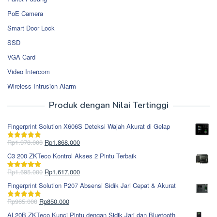
PoE Camera
Smart Door Lock
SSD
VGA Card
Video Intercom
Wireless Intrusion Alarm
Produk dengan Nilai Tertinggi
Fingerprint Solution X606S Deteksi Wajah Akurat di Gelap
Harga
Harga
Rp
1.978.000
Rp
1.868.000
Dinilai
5.00
aslinya
saat
dari 5
C3 200 ZKTeco Kontrol Akses 2 Pintu Terbaik
adalah:
ini
Rp1.978.000.
adalah:
Harga
Harga
Rp
1.695.000
Rp
1.617.000
Dinilai
5.00
Rp1.868.000.
aslinya
saat
dari 5
Fingerprint Solution P207 Absensi Sidik Jari Cepat & Akurat
adalah:
ini
Rp1.695.000.
adalah:
Harga
Harga
Rp
965.000
Rp
850.000
Dinilai
5.00
Rp1.617.000.
aslinya
saat
dari 5
AL20B ZKTeco Kunci Pintu dengan Sidik Jari dan Bluetooth