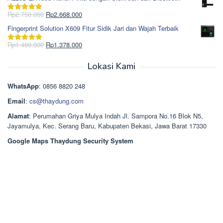
adalah:
ini
Rp965.000.
adalah:
Harga
Harga
Rp
2.750.000
Rp
2.668.000
Dinilai
5.00
Rp850.000.
aslinya
saat
dari 5
Fingerprint Solution X609 Fitur Sidik Jari dan Wajah Terbaik
adalah:
ini
Rp2.750.000.
adalah:
Harga
Harga
Rp
1.489.000
Rp
1.378.000
Dinilai
5.00
Rp2.668.000.
aslinya
saat
dari 5
adalah:
ini
Lokasi Kami
Rp1.489.000.
adalah:
Rp1.378.000.
WhatsApp
: 0856 8820 248
Email
:
cs@thaydung.com
Alamat
: Perumahan Griya Mulya Indah Jl. Sampora No.16 Blok N5,
Jayamulya, Kec. Serang Baru, Kabupaten Bekasi, Jawa Barat 17330
Google Maps Thaydung Security System