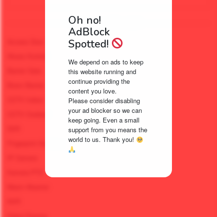
Oh no!
Kategori Produk
AdBlock
Spotted!
Access Door
Akses Kontrol
We depend on ads to keep
Barrier Gate
this website running and
continue providing the
Boom Barrier
content you love.
CCTV Indoor
Please consider disabling
your ad blocker so we can
CCTV Outdoor
keep going. Even a small
DVR
support from you means the
world to us. Thank you!
Fingerprint Scanner
IP Camera
Kamera PTZ
Mesin Absensi
NVR
Paket Pasang