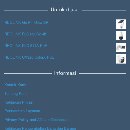
Untuk dijual
REOLINK Go PT Ultra SP
REOLINK RLC 823S2 4K
REOLINK RLC 811A PoE
REOLINK CX820 ColorX PoE
Informasi
Kontak Kami
Tentang Kami
Kebijakan Privasi
Persyaratan Layanan
Privacy Policy and Affiliate Disclosure
Kebijakan Pengembalian Dana dan Barang