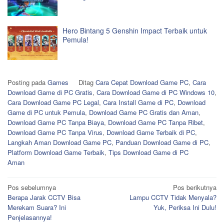
Hero Bintang 5 Genshin Impact Terbaik untuk
Pemula!
Posting pada
Games
Ditag
Cara Cepat Download Game PC
,
Cara
Download Game di PC Gratis
,
Cara Download Game di PC Windows 10
,
Cara Download Game PC Legal
,
Cara Install Game di PC
,
Download
Game di PC untuk Pemula
,
Download Game PC Gratis dan Aman
,
Download Game PC Tanpa Biaya
,
Download Game PC Tanpa Ribet
,
Download Game PC Tanpa Virus
,
Download Game Terbaik di PC
,
Langkah Aman Download Game PC
,
Panduan Download Game di PC
,
Platform Download Game Terbaik
,
Tips Download Game di PC
Aman
Navigasi
Pos sebelumnya
Pos berikutnya
Berapa Jarak CCTV Bisa
Lampu CCTV Tidak Menyala?
pos
Merekam Suara? Ini
Yuk, Periksa Ini Dulu!
Penjelasannya!