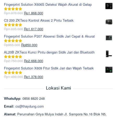
Fingerprint Solution X606S Deteksi Wajah Akurat di Gelap
Harga
Harga
Rp
1.978.000
Rp
1.868.000
Dinilai
5.00
aslinya
saat
dari 5
C3 200 ZKTeco Kontrol Akses 2 Pintu Terbaik
adalah:
ini
Rp1.978.000.
adalah:
Harga
Harga
Rp
1.695.000
Rp
1.617.000
Dinilai
5.00
Rp1.868.000.
aslinya
saat
dari 5
Fingerprint Solution P207 Absensi Sidik Jari Cepat & Akurat
adalah:
ini
Rp1.695.000.
adalah:
Harga
Harga
Rp
965.000
Rp
850.000
Dinilai
5.00
Rp1.617.000.
aslinya
saat
dari 5
AL20B ZKTeco Kunci Pintu dengan Sidik Jari dan Bluetooth
adalah:
ini
Rp965.000.
adalah:
Harga
Harga
Rp
2.750.000
Rp
2.668.000
Dinilai
5.00
Rp850.000.
aslinya
saat
dari 5
Fingerprint Solution X609 Fitur Sidik Jari dan Wajah Terbaik
adalah:
ini
Rp2.750.000.
adalah:
Harga
Harga
Rp
1.489.000
Rp
1.378.000
Dinilai
5.00
Rp2.668.000.
aslinya
saat
dari 5
adalah:
ini
Lokasi Kami
Rp1.489.000.
adalah:
Rp1.378.000.
WhatsApp
: 0856 8820 248
Email
:
cs@thaydung.com
Alamat
: Perumahan Griya Mulya Indah Jl. Sampora No.16 Blok N5,