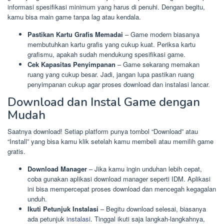
informasi spesifikasi minimum yang harus di penuhi. Dengan begitu,
kamu bisa main game tanpa lag atau kendala.
Pastikan Kartu Grafis Memadai
– Game modern biasanya
membutuhkan kartu grafis yang cukup kuat. Periksa kartu
grafismu, apakah sudah mendukung spesifikasi game.
Cek Kapasitas Penyimpanan
– Game sekarang memakan
ruang yang cukup besar. Jadi, jangan lupa pastikan ruang
penyimpanan cukup agar proses download dan instalasi lancar.
Download dan Instal Game dengan
Mudah
Saatnya download! Setiap platform punya tombol “Download” atau
“Install” yang bisa kamu klik setelah kamu membeli atau memilih game
gratis.
Download Manager
– Jika kamu ingin unduhan lebih cepat,
coba gunakan aplikasi download manager seperti IDM. Aplikasi
ini bisa mempercepat proses download dan mencegah kegagalan
unduh.
Ikuti Petunjuk Instalasi
– Begitu download selesai, biasanya
ada petunjuk
instalasi
. Tinggal ikuti saja langkah-langkahnya,