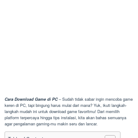
Cara Download Game di PC
– Sudah tidak sabar ingin mencoba game
keren di PC, tapi bingung harus mulai dari mana? Yuk, ikuti langkah-
langkah mudah ini untuk download game favoritmu! Dari memilih
platform terpercaya hingga tips instalasi, kita akan bahas semuanya
agar pengalaman gaming-mu makin seru dan lancar.