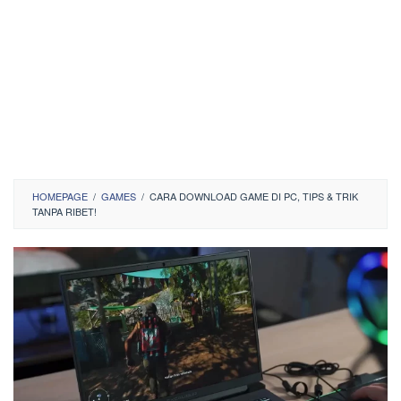
HOMEPAGE
/
GAMES
/
CARA DOWNLOAD GAME DI PC, TIPS & TRIK
TANPA RIBET!