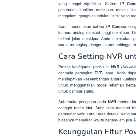
yang sangat signifikan. Sistem
IP Cam
penurunan kualitas meskipun melalui ka
mengalami gangguan induksi listrik yang m
Kami menemukan bahwa
IP Camera
deng
kamera analog resolusi tinggi sekalipun. D
terlihat jelas meskipun Anda melakukan 
warna tertangkap dengan akurat sehingga me
Cara Setting NVR un
Proses konfigurasi pada unit
NVR
(
Network
daripada perangkat DVR lama. Anda dap
mendapatkan keseimbangan antara kualita
untuk menggunakan mode rekaman berbasis
untuk gambar statis.
Antarmuka pengguna pada
NVR
modern kin
canggih masa kini. Anda bisa mencari f
parameter waktu atau area deteksi yang san
biasanya memakan waktu berjam-jam jika 
Keunggulan Fitur Pow