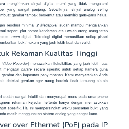
era
mengirimkan sinyal digital murni yang tidak mengalami
bel yang sangat panjang. Sebaliknya, sinyal analog sering
embuat gambar tampak bersemut atau memiliki garis-garis halus.
an resolusi minimal
2 Megapixel
sudah mampu mengalahkan
etail seperti plat nomor kendaraan atau wajah orang asing tetap
proses
zoom
digital. Teknologi digital memastikan setiap piksel
mberikan bukti hukum yang jauh lebih kuat dan valid.
tuk Rekaman Kualitas Tinggi
 Video Recorder
) menawarkan fleksibilitas yang jauh lebih luas
at mengatur
bitrate
secara spesifik untuk setiap kamera guna
s gambar dan kapasitas penyimpanan. Kami menyarankan Anda
 deteksi gerakan agar ruang hardisk tidak terbuang sia-sia
i sudah sangat intuitif dan menyerupai menu pada smartphone
ragmen rekaman kejadian tertentu hanya dengan memasukkan
gat spesifik. Hal ini mempersingkat waktu pencarian bukti yang
Anda masih menggunakan sistem analog yang sangat kuno.
er over Ethernet (PoE) pada IP