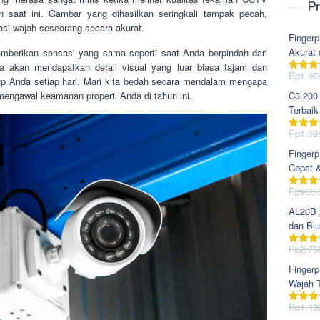
Pr
saat ini. Gambar yang dihasilkan seringkali tampak pecah,
asi wajah seseorang secara akurat.
Fingerp
Akurat 
berikan sensasi yang sama seperti saat Anda berpindah dari
a akan mendapatkan detail visual yang luar biasa tajam dan
Rp
1.97
Dinila
up Anda setiap hari. Mari kita bedah secara mendalam mengapa
dari 5
 mengawal keamanan properti Anda di tahun ini.
C3 200
Terbaik
Rp
1.69
Dinila
dari 5
Fingerp
Cepat 
Rp
965.
Dinila
dari 5
AL20B Z
dan Blu
Rp
2.75
Dinila
dari 5
Fingerp
Wajah T
Rp
1.48
Dinila
dari 5