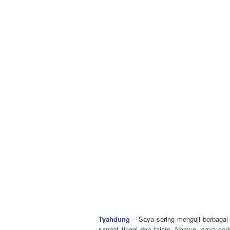
Tyahdung
– Saya sering menguji berbagai 
sangat tinggi dan tajam. Namun, saya ser