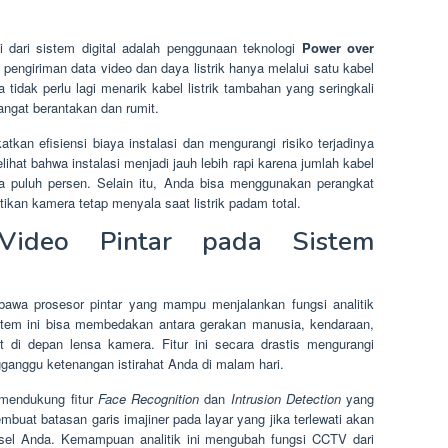
i dari sistem digital adalah penggunaan teknologi
Power over
 pengiriman data video dan daya listrik hanya melalui satu kabel
tidak perlu lagi menarik kabel listrik tambahan yang seringkali
sangat berantakan dan rumit.
kan efisiensi biaya instalasi dan mengurangi risiko terjadinya
hat bahwa instalasi menjadi jauh lebih rapi karena jumlah kabel
a puluh persen. Selain itu, Anda bisa menggunakan perangkat
kan kamera tetap menyala saat listrik padam total.
 Video Pintar pada Sistem
a prosesor pintar yang mampu menjalankan fungsi analitik
stem ini bisa membedakan antara gerakan manusia, kendaraan,
 di depan lensa kamera. Fitur ini secara drastis mengurangi
gganggu ketenangan istirahat Anda di malam hari.
mendukung fitur
Face Recognition
dan
Intrusion Detection
yang
buat batasan garis imajiner pada layar yang jika terlewati akan
sel Anda. Kemampuan analitik ini mengubah fungsi CCTV dari