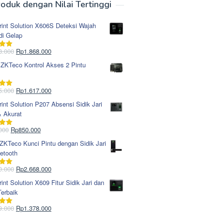
oduk dengan Nilai Tertinggi
rint Solution X606S Deteksi Wajah
di Gelap
Harga
Harga
8.000
Rp
1.868.000
i
5.00
aslinya
saat
 ZKTeco Kontrol Akses 2 Pintu
adalah:
ini
Rp1.978.000.
adalah:
Rp1.868.000.
Harga
Harga
5.000
Rp
1.617.000
i
5.00
aslinya
saat
rint Solution P207 Absensi Sidik Jari
adalah:
ini
& Akurat
Rp1.695.000.
adalah:
Rp1.617.000.
Harga
Harga
000
Rp
850.000
i
5.00
aslinya
saat
KTeco Kunci Pintu dengan Sidik Jari
adalah:
ini
etooth
Rp965.000.
adalah:
Rp850.000.
Harga
Harga
0.000
Rp
2.668.000
i
5.00
aslinya
saat
rint Solution X609 Fitur Sidik Jari dan
adalah:
ini
erbaik
Rp2.750.000.
adalah:
Rp2.668.000.
Harga
Harga
9.000
Rp
1.378.000
i
5.00