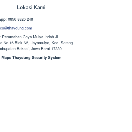
aslinya
saat
adalah:
ini
Lokasi Kami
Rp1.489.000.
adalah:
Rp1.378.000.
App
: 0856 8820 248
cs@thaydung.com
: Perumahan Griya Mulya Indah Jl.
a No.16 Blok N5, Jayamulya, Kec. Serang
Kabupaten Bekasi, Jawa Barat 17330
 Maps Thaydung Security System