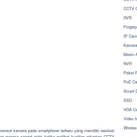
CCTV O
DVR
Fingerp
IP Cam
Kamer
Mesin 
NVR
Paket 
PoE C
Smart 
SSD
VGA Ca
Video I
Wireles
sensor kamera pada smartphone terbaru yang memiliki resolusi
ing merasa sangat miris ketika melihat kualitas rekaman CCTV