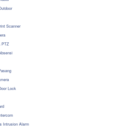
utdoor
rint Scanner
era
a PTZ
Absensi
Pasang
amera
Door Lock
rd
ntercom
s Intrusion Alarm