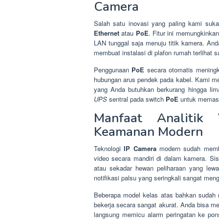
Camera
Salah satu inovasi yang paling kami suka
Ethernet
atau
PoE
. Fitur ini memungkinkan
LAN tunggal saja menuju titik kamera. Anda 
membuat instalasi di plafon rumah terlihat 
Penggunaan
PoE
secara otomatis meningkat
hubungan arus pendek pada kabel. Kami meli
yang Anda butuhkan berkurang hingga lim
UPS
sentral pada switch
PoE
untuk memasti
Manfaat Analitik
Keamanan Modern
Teknologi
IP Camera
modern sudah membaw
video secara mandiri di dalam kamera. Si
atau sekadar hewan peliharaan yang lewat
notifikasi palsu yang seringkali sangat men
Beberapa model kelas atas bahkan sudah 
bekerja secara sangat akurat. Anda bisa mem
langsung memicu alarm peringatan ke pon